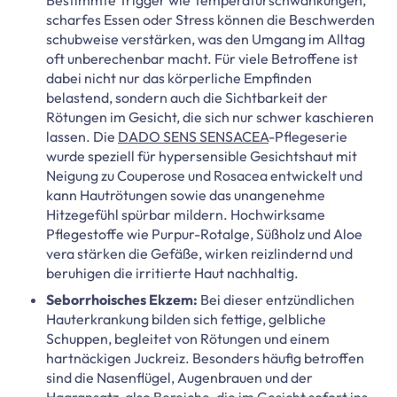
scharfes Essen oder Stress können die Beschwerden
schubweise verstärken, was den Umgang im Alltag
oft unberechenbar macht. Für viele Betroffene ist
dabei nicht nur das körperliche Empfinden
belastend, sondern auch die Sichtbarkeit der
Rötungen im Gesicht, die sich nur schwer kaschieren
lassen. Die
DADO SENS SENSACEA
-Pflegeserie
wurde speziell für hypersensible Gesichtshaut mit
Neigung zu Couperose und Rosacea entwickelt und
kann Hautrötungen sowie das unangenehme
Hitzegefühl spürbar mildern. Hochwirksame
Pflegestoffe wie Purpur-Rotalge, Süßholz und Aloe
vera stärken die Gefäße, wirken reizlindernd und
beruhigen die irritierte Haut nachhaltig.
Seborrhoisches Ekzem:
Bei dieser entzündlichen
Hauterkrankung bilden sich fettige, gelbliche
Schuppen, begleitet von Rötungen und einem
hartnäckigen Juckreiz. Besonders häufig betroffen
sind die Nasenflügel, Augenbrauen und der
Haaransatz, also Bereiche, die im Gesicht sofort ins