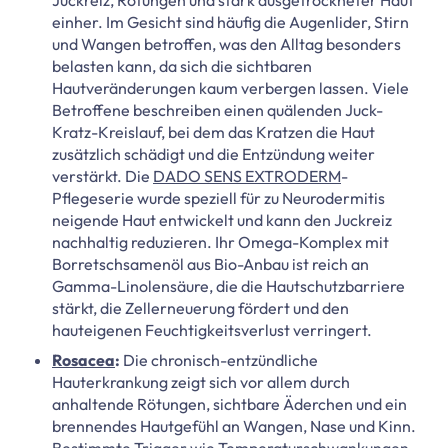
einher. Im Gesicht sind häufig die Augenlider, Stirn
und Wangen betroffen, was den Alltag besonders
belasten kann, da sich die sichtbaren
Hautveränderungen kaum verbergen lassen. Viele
Betroffene beschreiben einen quälenden Juck-
Kratz-Kreislauf, bei dem das Kratzen die Haut
zusätzlich schädigt und die Entzündung weiter
verstärkt. Die
DADO SENS EXTRODERM
-
Pflegeserie wurde speziell für zu Neurodermitis
neigende Haut entwickelt und kann den Juckreiz
nachhaltig reduzieren. Ihr Omega-Komplex mit
Borretschsamenöl aus Bio-Anbau ist reich an
Gamma-Linolensäure, die die Hautschutzbarriere
stärkt, die Zellerneuerung fördert und den
hauteigenen Feuchtigkeitsverlust verringert.
Rosacea
:
Die chronisch-entzündliche
Hauterkrankung zeigt sich vor allem durch
anhaltende Rötungen, sichtbare Äderchen und ein
brennendes Hautgefühl an Wangen, Nase und Kinn.
Bestimmte Trigger wie Temperaturschwankungen,