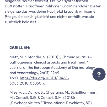
neigende Haut entwickelt. Frei von synthetischen
Duftstoffen, Paraffinen, Silikonen und Mineralölen bieten
sie genau das, was deine Haut jetzt braucht: wirksame
Pflege, die beruhigt, stärkt und nichts enthält, was sie
zusätzlich belastet.
QUELLEN:
Metz, M. & Ständer, S. (2010): „Chronic pruritus –
pathogenesis, clinical aspects and treatment."
Journal of the European Academy of Dermatology
and Venereology, 24(11), 1249–
1260.
https://doi.org/10.1111/j.1468-
3083.2010.03850.x
.
Misery, L., Dutray, S., Chastaing, M., Schollhammer,
M., Consoli, S.G. & Consoli, S.M. (2018):
„Psychogenic itch." Translational Psychiatry, 8(1),