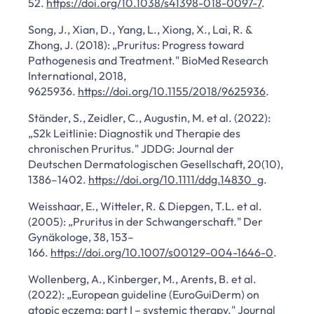
52.
https://doi.org/10.1038/s41398-018-0097-7
.
Song, J., Xian, D., Yang, L., Xiong, X., Lai, R. &
Zhong, J. (2018): „Pruritus: Progress toward
Pathogenesis and Treatment." BioMed Research
International, 2018,
9625936.
https://doi.org/10.1155/2018/9625936
.
Ständer, S., Zeidler, C., Augustin, M. et al. (2022):
„S2k Leitlinie: Diagnostik und Therapie des
chronischen Pruritus." JDDG: Journal der
Deutschen Dermatologischen Gesellschaft, 20(10),
1386–1402.
https://doi.org/10.1111/ddg.14830_g
.
Weisshaar, E., Witteler, R. & Diepgen, T.L. et al.
(2005): „Pruritus in der Schwangerschaft." Der
Gynäkologe, 38, 153–
166.
https://doi.org/10.1007/s00129-004-1646-0
.
Wollenberg, A., Kinberger, M., Arents, B. et al.
(2022): „European guideline (EuroGuiDerm) on
atopic eczema: part I – systemic therapy." Journal