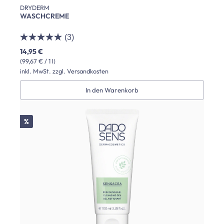
DRYDERM
WASCHCREME
(3)
14,95 €
(99,67 € / 1 l)
inkl. MwSt. zzgl. Versandkosten
In den Warenkorb
Rabatt
%