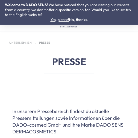
Welcome to DADO SENS!
NEU:
We have noticed that you are visiting our website
Neurodermitis Pflegeset
Zum Hauptinhalt springen
from a country, we don't offer a specific version for. Would you like to switch
to the English website?
Yes, please!
No, thanks.
UNTERNEHMEN
PRESSE
PRESSE
In unserem Pressebereich findest du aktuelle
Pressemitteilungen sowie Informationen über die
DADO-cosmed GmbH und ihre Marke DADO SENS
DERMACOSMETICS.