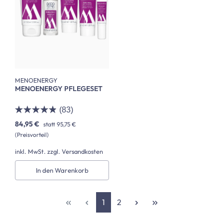
MENOENERGY
MENOENERGY PFLEGESET
(83)
84,95 €
statt
95,75 €
(Preisvorteil)
inkl. MwSt. zzgl. Versandkosten
In den Warenkorb
Seite
Seite
1
2