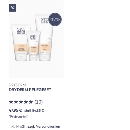
Rabatt
%
DRYDERM
DRYDERM PFLEGESET
(10)
47,95 €
statt
54,85 €
(Preisvorteil)
inkl. MwSt. zzgl. Versandkosten