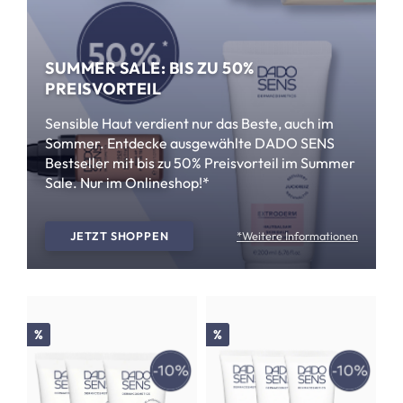
SUMMER SALE: BIS ZU 50%
PREISVORTEIL
Sensible Haut verdient nur das Beste, auch im
Sommer. Entdecke ausgewählte DADO SENS
Bestseller mit bis zu 50% Preisvorteil im Summer
Sale. Nur im Onlineshop!*
JETZT SHOPPEN
*Weitere Informationen
Rabatt
Rabatt
%
%