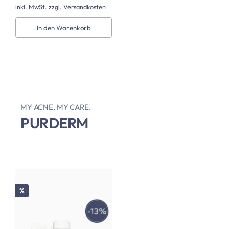
inkl. MwSt. zzgl. Versandkosten
In den Warenkorb
MY ACNE. MY CARE.
PURDERM
Rabatt
%