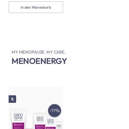
In den Warenkorb
MY MENOPAUSE. MY CARE.
MENOENERGY
Rabatt
%