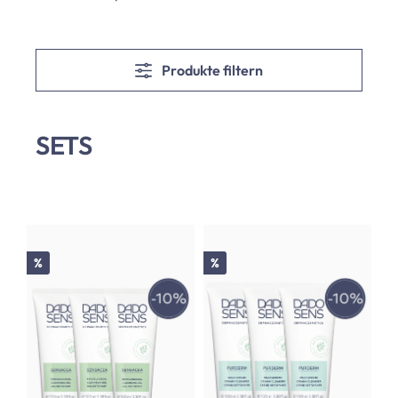
Produkte filtern
SETS
Rabatt
Rabatt
%
%