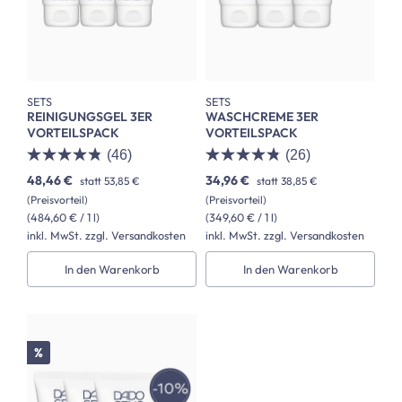
SETS
SETS
REINIGUNGSGEL 3ER
WASCHCREME 3ER
VORTEILSPACK
VORTEILSPACK
(46)
(26)
48,46 €
34,96 €
statt
53,85 €
statt
38,85 €
(Preisvorteil)
(Preisvorteil)
(484,60 € / 1 l)
(349,60 € / 1 l)
inkl. MwSt. zzgl. Versandkosten
inkl. MwSt. zzgl. Versandkosten
In den Warenkorb
In den Warenkorb
Rabatt
%