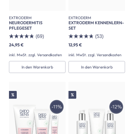
EXTRODERM
EXTRODERM
NEURODERMITIS
EXTRODERM KENNENLERN-
PFLEGESET
SET
(69)
(53)
24,95 €
12,95 €
inkl. MwSt. zzgl. Versandkosten
inkl. MwSt. zzgl. Versandkosten
In den Warenkorb
In den Warenkorb
Rabatt
Rabatt
%
%