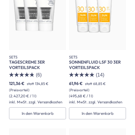
SETS
SETS
TAGESCREME 3ER
SONNENFLUID LSF 30 3ER
VORTEILSPACK
VORTEILSPACK
(6)
(14)
121,36 €
61,96 €
statt
134,85 €
statt
68,85 €
(Preisvorteil)
(Preisvorteil)
(2.427,20 € / 1 l)
(495,68 € / 1 l)
inkl. MwSt. zzgl. Versandkosten
inkl. MwSt. zzgl. Versandkosten
In den Warenkorb
In den Warenkorb