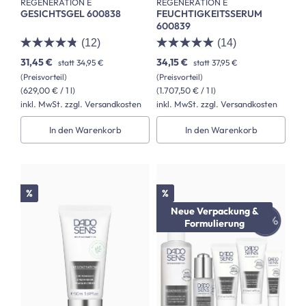
REGENERATION E
REGENERATION E
GESICHTSGEL 600838
FEUCHTIGKEITSSERUM
600839
(12)
(14)
31,45 €
34,15 €
statt
34,95 €
statt
37,95 €
(Preisvorteil)
(Preisvorteil)
(629,00 € / 1 l)
(1.707,50 € / 1 l)
inkl. MwSt. zzgl. Versandkosten
inkl. MwSt. zzgl. Versandkosten
In den Warenkorb
In den Warenkorb
Rabatt
Rabatt
%
%
Neue Verpackung &
Formulierung