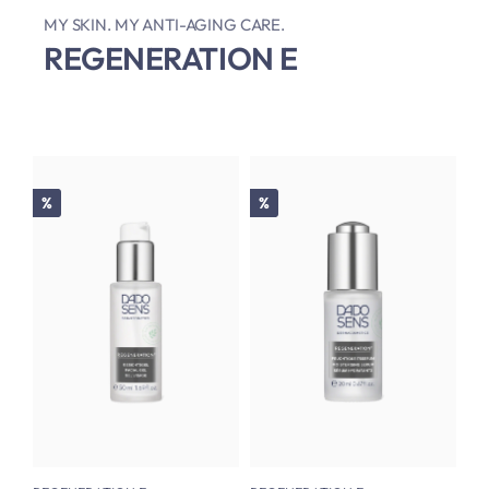
MY SKIN. MY ANTI-AGING CARE.
REGENERATION E
Rabatt
Rabatt
%
%