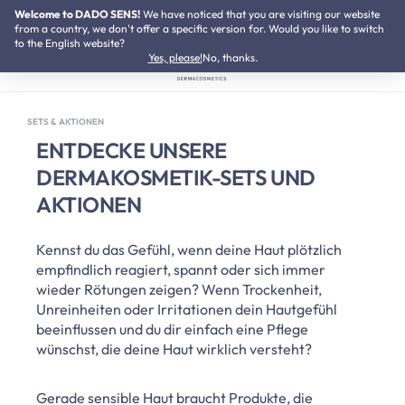
Welcome to DADO SENS!
SUMMER SALE:
We have noticed that you are visiting our website
Bis zu 50% Preisvorteil
Zum Hauptinhalt springen
from a country, we don't offer a specific version for. Would you like to switch
to the English website?
Yes, please!
No, thanks.
SETS & AKTIONEN
ENTDECKE UNSERE
DERMAKOSMETIK-SETS UND
AKTIONEN
Kennst du das Gefühl, wenn deine Haut plötzlich
empfindlich reagiert, spannt oder sich immer
wieder Rötungen zeigen? Wenn Trockenheit,
Unreinheiten oder Irritationen dein Hautgefühl
beeinflussen und du dir einfach eine Pflege
wünschst, die deine Haut wirklich versteht?
Gerade sensible Haut braucht Produkte, die