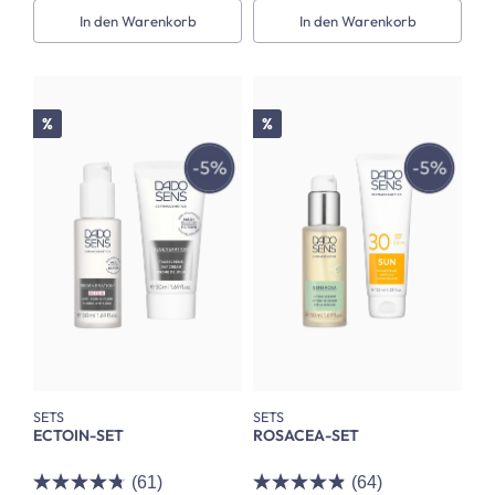
In den Warenkorb
In den Warenkorb
Rabatt
Rabatt
%
%
SETS
SETS
ECTOIN-SET
ROSACEA-SET
(61)
(64)