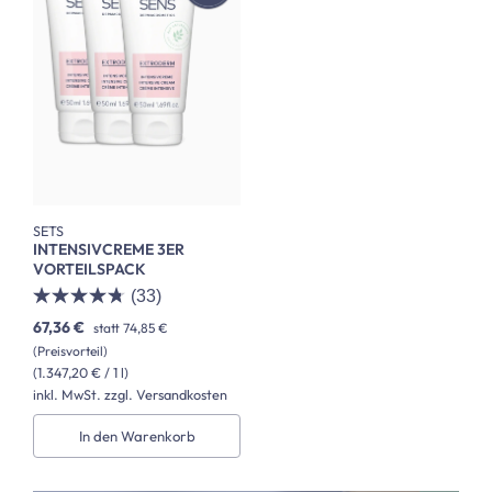
SETS
INTENSIVCREME 3ER
VORTEILSPACK
(33)
67,36 €
statt
74,85 €
(Preisvorteil)
(1.347,20 € / 1 l)
inkl. MwSt. zzgl. Versandkosten
In den Warenkorb