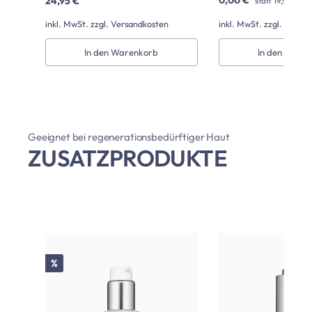
0,00 €
24,95 €
statt
19,95 €
(Pr
inkl. MwSt. zzgl. Versandkosten
inkl. MwSt. zzgl. Versa
In den Warenkorb
In den Ware
Geeignet bei regenerationsbedürftiger Haut
ZUSATZPRODUKTE
Produktgalerie überspringen
Rabatt
%