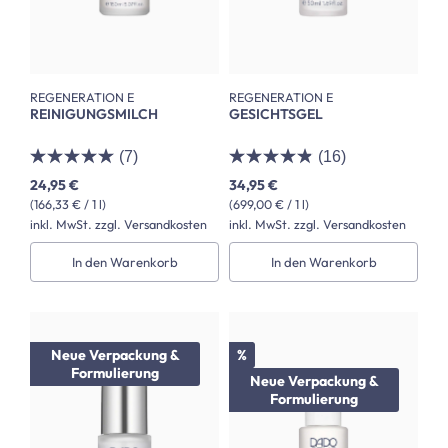
REGENERATION E
REGENERATION E
REINIGUNGSMILCH
GESICHTSGEL
(7)
(16)
24,95 €
34,95 €
(166,33 € / 1 l)
(699,00 € / 1 l)
inkl. MwSt. zzgl. Versandkosten
inkl. MwSt. zzgl. Versandkosten
In den Warenkorb
In den Warenkorb
Rabatt
Neue Verpackung &
%
Formulierung
Neue Verpackung &
Formulierung