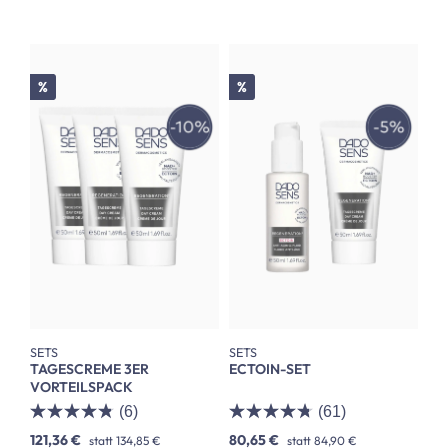
Rabatt
Rabatt
%
%
SETS
SETS
TAGESCREME 3ER
ECTOIN-SET
VORTEILSPACK
(6)
(61)
121,36 €
80,65 €
statt
134,85 €
statt
84,90 €