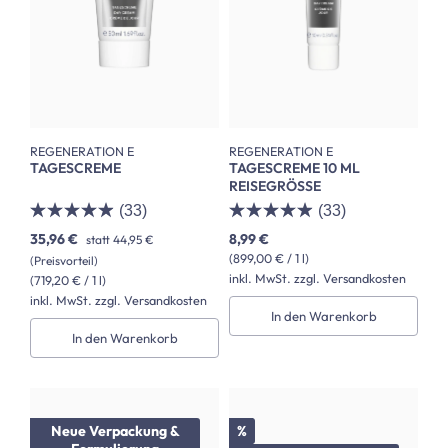
REGENERATION E
REGENERATION E
TAGESCREME
TAGESCREME 10 ML
REISEGRÖSSE
(33)
(33)
35,96 €
8,99 €
statt
44,95 €
(899,00 € / 1 l)
(Preisvorteil)
inkl. MwSt. zzgl. Versandkosten
(719,20 € / 1 l)
inkl. MwSt. zzgl. Versandkosten
In den Warenkorb
In den Warenkorb
Rabatt
Neue Verpackung &
%