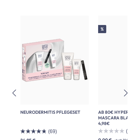
Produktgalerie überspringen
Rabatt
%
NEURODERMITIS PFLEGESET
AB 80€ HYPERSENSI
MASCARA BLACK 2,5
4,98€
(0)
(69)