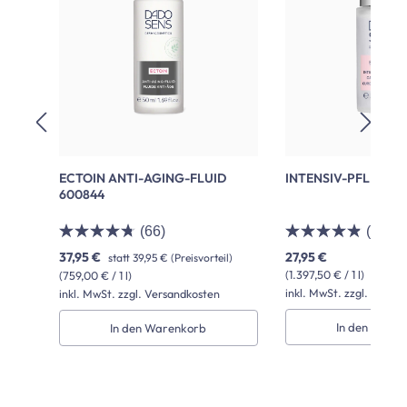
ECTOIN ANTI-AGING-FLUID
INTENSIV-PFLEGEK
600844
(66)
(9)
37,95 €
27,95 €
statt
39,95 €
(Preisvorteil)
(1.397,50 € / 1 l)
(759,00 € / 1 l)
inkl. MwSt. zzgl. Versa
inkl. MwSt. zzgl. Versandkosten
In den Ware
In den Warenkorb