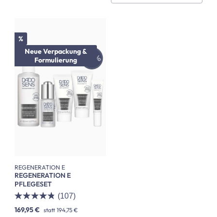
Rabatt
%
Neue Verpackung &
Formulierung
REGENERATION E
REGENERATION E
PFLEGESET
(107)
169,95 €
statt
194,75 €