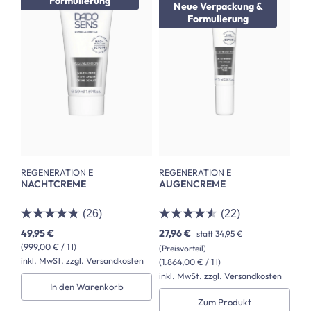
Formulierung
Neue Verpackung &
Formulierung
REGENERATION E
REGENERATION E
NACHTCREME
AUGENCREME
(26)
(22)
49,95 €
27,96 €
statt
34,95 €
(999,00 € / 1 l)
(Preisvorteil)
inkl. MwSt. zzgl. Versandkosten
(1.864,00 € / 1 l)
inkl. MwSt. zzgl. Versandkosten
In den Warenkorb
Zum Produkt