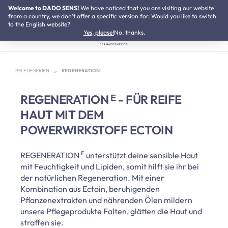
Welcome to DADO SENS!
SUMMER SALE:
We have noticed that you are visiting our website
Bis zu 50% Preisvorteil
Zum Hauptinhalt springen
from a country, we don't offer a specific version for. Would you like to switch
to the English website?
Yes, please!
No, thanks.
PFLEGESERIEN
REGENERATIONᴱ
REGENERATION ᴱ - FÜR REIFE
HAUT MIT DEM
POWERWIRKSTOFF ECTOIN
E
REGENERATION
unterstützt deine sensible Haut
mit Feuchtigkeit und Lipiden, somit hilft sie ihr bei
der natürlichen Regeneration. Mit einer
Kombination aus Ectoin, beruhigenden
Pflanzenextrakten und nährenden Ölen mildern
unsere Pflegeprodukte Falten, glätten die Haut und
straffen sie.