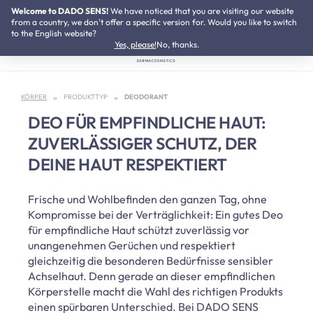
Welcome to DADO SENS!
We have noticed that you are visiting our website
Zum Hauptinhalt springen
SUMMER SALE:
Bis zu 50% Preisvorteil
from a country, we don't offer a specific version for. Would you like to switch
to the English website?
Yes, please!
No, thanks.
KÖRPER
PRODUKTTYP
DEODORANT
DEO FÜR EMPFINDLICHE HAUT:
ZUVERLÄSSIGER SCHUTZ, DER
DEINE HAUT RESPEKTIERT
Frische und Wohlbefinden den ganzen Tag, ohne
Kompromisse bei der Verträglichkeit: Ein gutes Deo
für empfindliche Haut schützt zuverlässig vor
unangenehmen Gerüchen und respektiert
gleichzeitig die besonderen Bedürfnisse sensibler
Achselhaut. Denn gerade an dieser empfindlichen
Körperstelle macht die Wahl des richtigen Produkts
einen spürbaren Unterschied. Bei DADO SENS