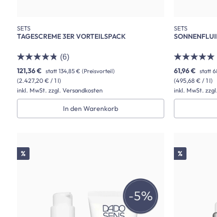
SETS
SETS
TAGESCREME 3ER VORTEILSPACK
SONNENFLUID
(6)
121,36 €
61,96 €
statt
134,85 €
(Preisvorteil)
statt
6
(2.427,20 € / 1 l)
(495,68 € / 1 l)
inkl. MwSt. zzgl. Versandkosten
inkl. MwSt. zzg
In den Warenkorb
Rabatt
Rabatt
%
%