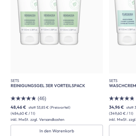
SETS
SETS
REINIGUNGSGEL 3ER VORTEILSPACK
WASCHCREME
(46)
48,46 €
34,96 €
statt
53,85 €
(Preisvorteil)
statt
(484,60 € / 1 l)
(349,60 € / 1 l)
inkl. MwSt. zzgl. Versandkosten
inkl. MwSt. zzg
In den Warenkorb