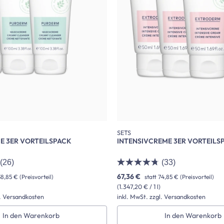
SETS
 3ER VORTEILSPACK
INTENSIVCREME 3ER VORTEILS
(26)
(33)
67,36 €
38,85 €
(Preisvorteil)
statt
74,85 €
(Preisvorteil)
(1.347,20 € / 1 l)
l. Versandkosten
inkl. MwSt. zzgl. Versandkosten
In den Warenkorb
In den Warenkorb