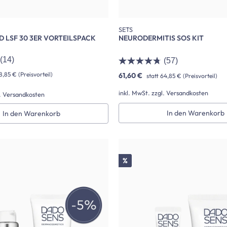
SETS
 LSF 30 3ER VORTEILSPACK
NEURODERMITIS SOS KIT
(14)
(57)
8,85 €
(Preisvorteil)
61,60 €
statt
64,85 €
(Preisvorteil)
inkl. MwSt. zzgl. Versandkosten
l. Versandkosten
In den Warenkorb
In den Warenkorb
Rabatt
%