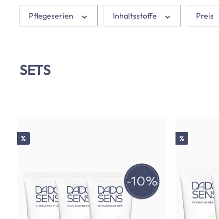
Pflegeserien
Inhaltsstoffe
Preis
SETS
Rabatt
Rabatt
%
%