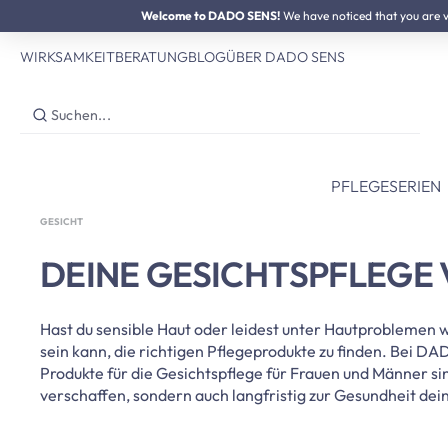
SUMMER SALE:
Welcome to DADO SENS!
Bis zu 50% Preisvorteil
We have noticed that you are vis
 Hauptinhalt springen
Zur Suche springen
Zur Hauptnavigation springen
WIRKSAMKEIT
BERATUNG
BLOG
ÜBER DADO SENS
PFLEGESERIEN
GESICHT
DEINE GESICHTSPFLEGE
Hast du sensible Haut oder leidest unter Hautproblemen 
sein kann, die richtigen Pflegeprodukte zu finden. Bei D
Produkte für die Gesichtspflege für Frauen und Männer si
verschaffen, sondern auch langfristig zur Gesundheit dei