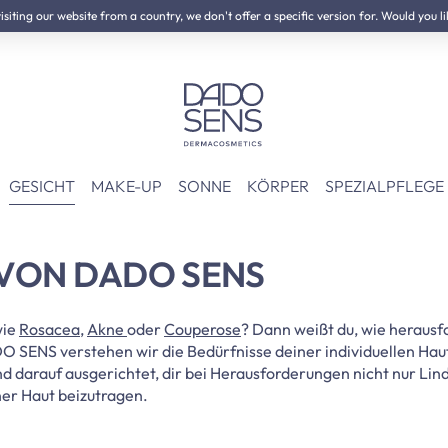
iting our website from a country, we don't offer a specific version for. Would you li
GESICHT
MAKE-UP
SONNE
KÖRPER
SPEZIALPFLEGE
 VON DADO SENS
wie
Rosacea
,
Akne
oder
Couperose
? Dann weißt du, wie herausf
ADO SENS verstehen wir die Bedürfnisse deiner individuellen Hau
nd darauf ausgerichtet, dir bei Herausforderungen nicht nur Lin
ner Haut beizutragen.