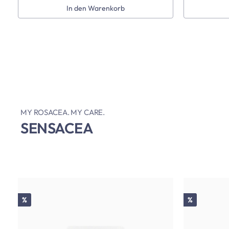
In den Warenkorb
MY ROSACEA. MY CARE.
SENSACEA
Rabatt
Rabatt
%
%