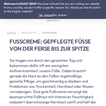
Welcome to DADO SENS!
We have noticed that you are visiting our website
Zum Hauptinhalt springen
SUMMER SALE:
Bis zu 50% Preisvorteil
from a country, we don't offer a specific version for. Would you like to switch
to the English website?
Yes, please!
No, thanks.
KÖRPER
PRODUKTTYP
FUSSPFLEGE
FUSSCREME: GEPFLEGTE FÜSSE VO
N DER FERSE BIS ZUR SPITZE
Sie tragen uns durch den gesamten Tag und
bekommen dafür oft am wenigsten
Aufmerksamkeit: unsere Füße. Dabei braucht
gerade die Haut an den Füßen regelmäßige,
gezielte Pflege, um geschmeidig zu bleiben und
Problemen wie Trockenheit, Hornhaut oder Rissen
vorzubeugen. Eine gute Fußcreme versorgt die
beanspruchte Fußhaut mit intensiver Feuchtigkeit,
reduziert überschüssige Hornhaut sanft und hält die