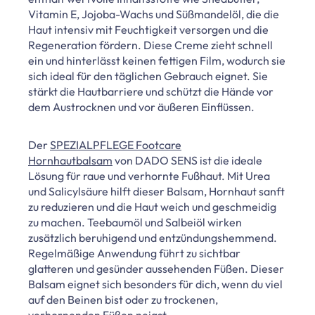
Vitamin E, Jojoba-Wachs und Süßmandelöl, die die
Haut intensiv mit Feuchtigkeit versorgen und die
Regeneration fördern. Diese Creme zieht schnell
ein und hinterlässt keinen fettigen Film, wodurch sie
sich ideal für den täglichen Gebrauch eignet. Sie
stärkt die Hautbarriere und schützt die Hände vor
dem Austrocknen und vor äußeren Einflüssen.
Der
SPEZIALPFLEGE Footcare
Hornhautbalsam
von DADO SENS ist die ideale
Lösung für raue und verhornte Fußhaut. Mit Urea
und Salicylsäure hilft dieser Balsam, Hornhaut sanft
zu reduzieren und die Haut weich und geschmeidig
zu machen. Teebaumöl und Salbeiöl wirken
zusätzlich beruhigend und entzündungshemmend.
Regelmäßige Anwendung führt zu sichtbar
glatteren und gesünder aussehenden Füßen. Dieser
Balsam eignet sich besonders für dich, wenn du viel
auf den Beinen bist oder zu trockenen,
verhornenden Füßen neigst.