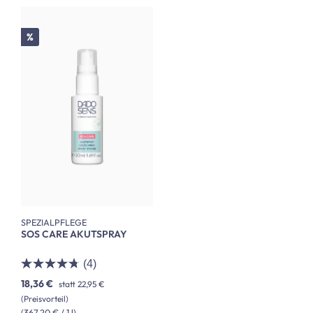
Rabatt
%
SPEZIALPFLEGE
SOS CARE AKUTSPRAY
(4)
18,36 €
statt
22,95 €
(Preisvorteil)
(367,20 € / 1 l)