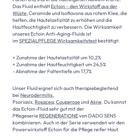
Das Fluid enthält
Ectoin – den Wirkstoff aus der
Wüste
, Ceramide und Isoflavone aus rotem Klee, die
helfen, die Hautelastizität zu erhöhen und die
Hautfeuchtigkeit zu verbessern. Die Wirksamkeit
unseres Ectoin Anti-Aging-Fluids ist
im
SPEZIALPFLEGE Wirksamkeitstest
bestätigt:
+ Zunahme der Hautelastizität um 10,2%
+ Zunahme der Hautfeuchtigkeit um 24,5%
- Abnahme der Faltentiefe um 17,7%
Unser Fluid eignet sich auch therapiebegleitend
bei
Neurodermitis
,
Psoriasis,
Rosacea
,
Couperose
und
Akne
. Du kannst
das Ectoin-Fluid sehr gut mit der
Pflegeserie
REGENERATIONE
von DADO SENS
kombinieren. Auch in der Serie verwenden wir den
Powerwirkstoff Ectoin für die Pflege reifer Haut.