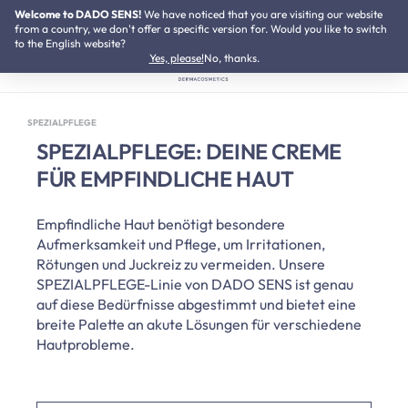
Welcome to DADO SENS!
SUMMER SALE:
We have noticed that you are visiting our website
Bis zu 50% Preisvorteil
Zum Hauptinhalt springen
from a country, we don't offer a specific version for. Would you like to switch
to the English website?
Yes, please!
No, thanks.
SPEZIALPFLEGE
SPEZIALPFLEGE: DEINE CREME
FÜR EMPFINDLICHE HAUT
Empfindliche Haut benötigt besondere
Aufmerksamkeit und Pflege, um Irritationen,
Rötungen und Juckreiz zu vermeiden. Unsere
SPEZIALPFLEGE-Linie von DADO SENS ist genau
auf diese Bedürfnisse abgestimmt und bietet eine
breite Palette an akute Lösungen für verschiedene
Hautprobleme.