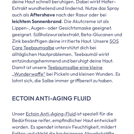
deine Haut schnell beruhigen. Dabei wirkt Hafer-
Extrakt wundheilend und lindernd. Nutze das Spray
auch als
Aftershave
nach der Rasur oder bei
leichtem Sonnenbrand
. Die Akutcreme ist als
Lippen-, Augen- oder Gesichtsmaske geeignet.
geeignet. Süßholzwurzelextrakt, Beta-Glucanen und
Zink besänftigen deine irritierte Haut. Unsere
SOS
Care Teebaumsalbe
unterstützt dich bei
alltäglichen Hautproblemen. Teebaumöl wirkt
entzündungshemmend und beruhigt deine Haut.
Damit ist unsere
Teebaumsalbe eine kleine
„Wunderwaffe“
bei Pickeln und kleinen Wunden. Es
lohnt sich, die Salbe immer griffbereit zu haben.
ECTOIN ANTI-AGING FLUID
Unser
Ectoin Anti-Aging-Fluid
ist speziell für die
Bedürfnisse reifer, empfindlicher Haut entwickelt
worden. Es spendet intensiv Feuchtigkeit, mildert
Falten und stärkt die hauteigenen Abwehrkräfte.