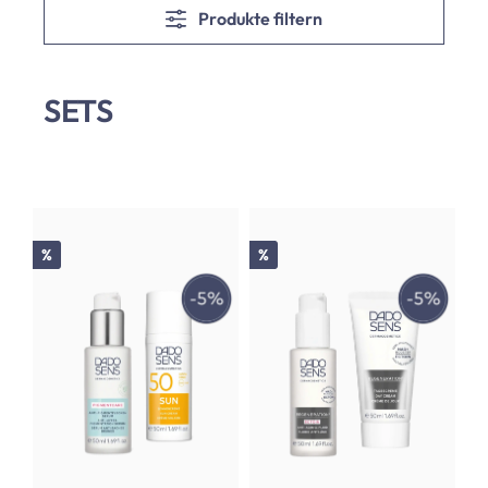
Produkte filtern
SETS
Rabatt
Rabatt
%
%