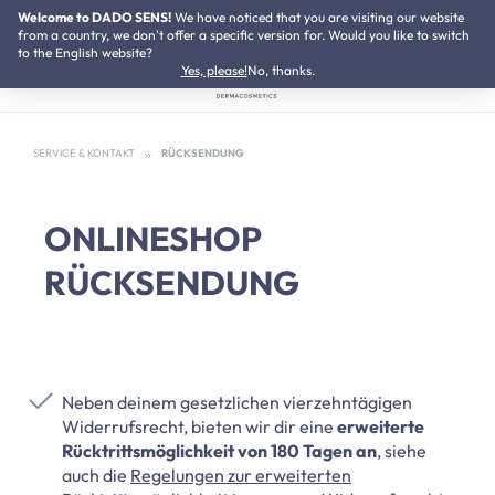
Welcome to DADO SENS!
NEU:
We have noticed that you are visiting our website
Neurodermitis Pflegeset
Zum Hauptinhalt springen
from a country, we don't offer a specific version for. Would you like to switch
to the English website?
Yes, please!
No, thanks.
SERVICE & KONTAKT
RÜCKSENDUNG
ONLINESHOP
RÜCKSENDUNG
Neben deinem gesetzlichen vierzehntägigen
Widerrufsrecht, bieten wir dir eine
erweiterte
Rücktrittsmöglichkeit von 180 Tagen an
, siehe
auch die
Regelungen zur erweiterten