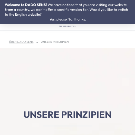
Welcome to DADO SENS!
NEU:
We have noticed that you are visiting our website
Neurodermitis Pflegeset
Zum Hauptinhalt springen
from a country, we don't offer a specific version for. Would you like to switch
to the English website?
Yes, please!
No, thanks.
ÜBER DADO SENS
UNSERE PRINZIPIEN
UNSERE PRINZIPIEN