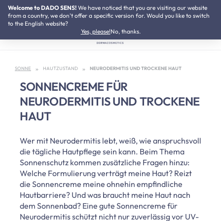
Welcome to DADO SENS!
SUMMER SALE:
We have noticed that you are visiting our website
Bis zu 50% Preisvorteil
Zum Hauptinhalt springen
from a country, we don't offer a specific version for. Would you like to switch
to the English website?
Yes, please!
No, thanks.
SONNE
HAUTZUSTAND
NEURODERMITIS UND TROCKENE HAUT
SONNENCREME FÜR
NEURODERMITIS UND TROCKENE
HAUT
Wer mit Neurodermitis lebt, weiß, wie anspruchsvoll
die tägliche Hautpflege sein kann. Beim Thema
Sonnenschutz kommen zusätzliche Fragen hinzu:
Welche Formulierung verträgt meine Haut? Reizt
die Sonnencreme meine ohnehin empfindliche
Hautbarriere? Und was braucht meine Haut nach
dem Sonnenbad? Eine gute Sonnencreme für
Neurodermitis schützt nicht nur zuverlässig vor UV-