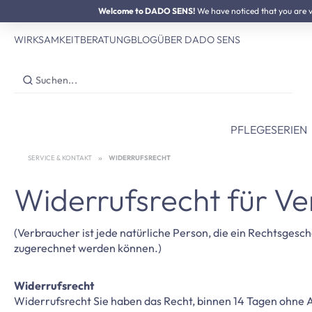
SUMMER SALE:
Welcome to DADO SENS!
Bis zu 50% Preisvorteil
We have noticed that you are vis
 Hauptinhalt springen
Zur Suche springen
Zur Hauptnavigation springen
WIRKSAMKEIT
BERATUNG
BLOG
ÜBER DADO SENS
PFLEGESERIEN
SERVICE & KONTAKT
WIDERRUFSRECHT
Widerrufsrecht für V
(Verbraucher ist jede natürliche Person, die ein Rechtsgesc
zugerechnet werden können.)
Widerrufsrecht
Widerrufsrecht Sie haben das Recht, binnen 14 Tagen ohne 