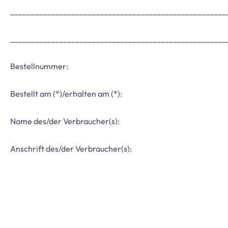
_____________________________________________________
_____________________________________________________
Bestellnummer:
Bestellt am (*)/erhalten am (*):
Name des/der Verbraucher(s):
Anschrift des/der Verbraucher(s):