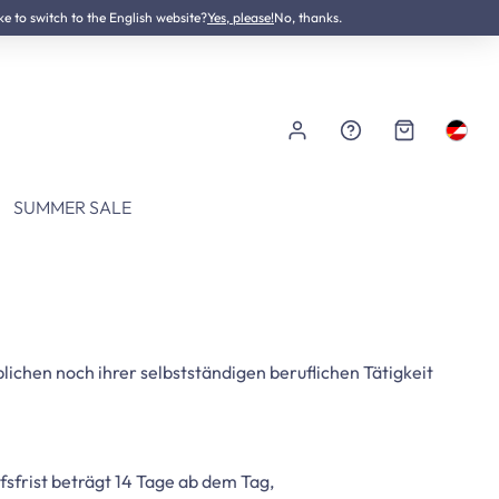
ke to switch to the English website?
NEU:
Neurodermitis Pflegeset
Yes, please!
No, thanks.
SUMMER SALE
lichen noch ihrer selbstständigen beruflichen Tätigkeit
sfrist beträgt 14 Tage ab dem Tag,