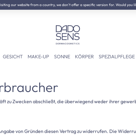
iting our website from a country, we don't offer a specific version for. Would you li
GESICHT
MAKE-UP
SONNE
KÖRPER
SPEZIALPFLEGE
erbraucher
häft zu Zwecken abschließt, die überwiegend weder ihrer gewerb
Angabe von Gründen diesen Vertrag zu widerrufen. Die Widerruf