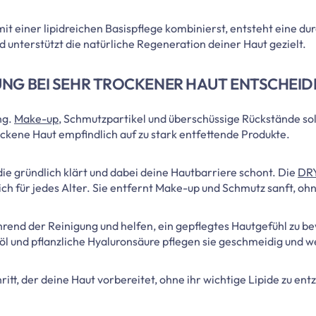
einer lipidreichen Basispflege kombinierst, entsteht eine dur
nd unterstützt die natürliche Regeneration deiner Haut gezielt.
UNG BEI SEHR TROCKENER HAUT ENTSCHEID
ng.
Make-up
, Schmutzpartikel und überschüssige Rückstände so
ockene Haut empfindlich auf zu stark entfettende Produkte.
die gründlich klärt und dabei deine Hautbarriere schont. Die
DR
ich für jedes Alter. Sie entfernt Make-up und Schmutz sanft, oh
hrend der Reinigung und helfen, ein gepflegtes Hautgefühl zu
l und pflanzliche Hyaluronsäure pflegen sie geschmeidig und w
tt, der deine Haut vorbereitet, ohne ihr wichtige Lipide zu entz