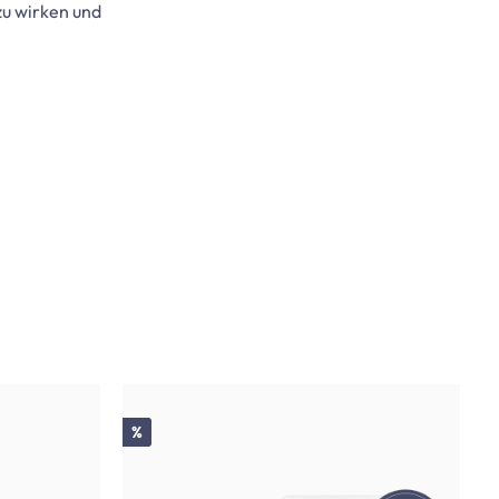
zu wirken und
Rabatt
%