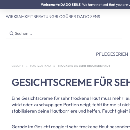
SUMMER SALE:
Welcome to DADO SENS!
Bis zu 50% Preisvorteil
We have noticed that you are vis
 Hauptinhalt springen
Zur Suche springen
Zur Hauptnavigation springen
WIRKSAMKEIT
BERATUNG
BLOG
ÜBER DADO SENS
PFLEGESERIEN
GESICHT
HAUTZUSTAND
TROCKENE BIS SEHR TROCKENE HAUT
GESICHTSCREME FÜR SE
Eine Gesichtscreme für sehr trockene Haut muss mehr leis
wirkt oder zu schuppigen Partien neigt, fehlt ihr meist ni
stabilisieren deine Hautbarriere und helfen, Feuchtigkeit 
Gerade im Gesicht reagiert sehr trockene Haut besonders 