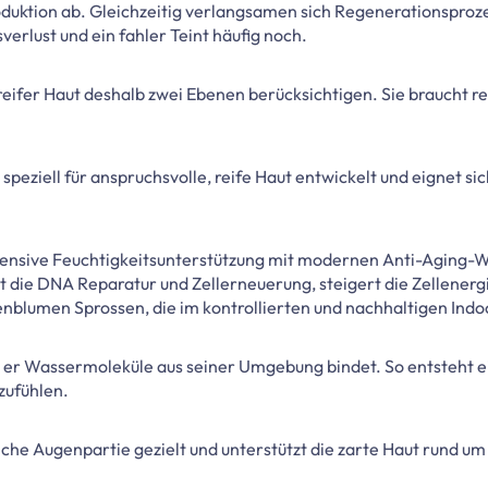
uktion ab. Gleichzeitig verlangsamen sich Regenerationsproze
verlust und ein fahler Teint häufig noch.
 reifer Haut deshalb zwei Ebenen berücksichtigen. Sie braucht re
speziell für anspruchsvolle, reife Haut entwickelt und eignet si
ensive Feuchtigkeitsunterstützung mit modernen Anti-Aging-Wi
die DNA Reparatur und Zellerneuerung, steigert die Zellenergie
enblumen Sprossen, die im kontrollierten und nachhaltigen In
m er Wassermoleküle aus seiner Umgebung bindet. So entsteht 
zufühlen.
iche Augenpartie gezielt und unterstützt die zarte Haut rund um