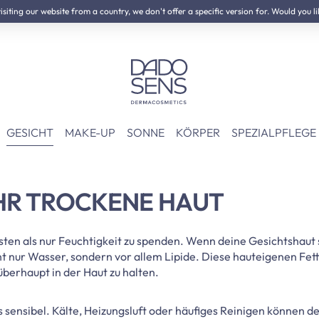
iting our website from a country, we don't offer a specific version for. Would you li
GESICHT
MAKE-UP
SONNE
KÖRPER
SPEZIALPFLEGE
HR TROCKENE HAUT
ten als nur Feuchtigkeit zu spenden. Wenn deine Gesichtshaut 
cht nur Wasser, sondern vor allem Lipide. Diese hauteigenen Fet
überhaupt in der Haut zu halten.
sensibel. Kälte, Heizungsluft oder häufiges Reinigen können d