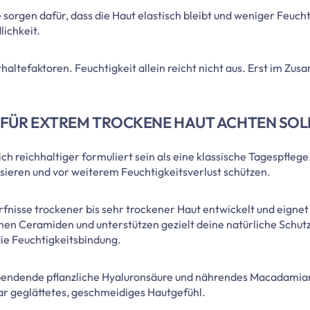
 sorgen dafür, dass die Haut elastisch bleibt und weniger Feucht
ichkeit.
altefaktoren. Feuchtigkeit allein reicht nicht aus. Erst im Zusa
 FÜR EXTREM TROCKENE HAUT ACHTEN SOL
ch reichhaltiger formuliert sein als eine klassische Tagespfleg
ilisieren und vor weiterem Feuchtigkeitsverlust schützen.
rfnisse trockener bis sehr trockener Haut entwickelt und eignet s
n Ceramiden und unterstützen gezielt deine natürliche Schutzf
die Feuchtigkeitsbindung.
pendende pflanzliche Hyaluronsäure und nährendes Macadamianu
bar geglättetes, geschmeidiges Hautgefühl.