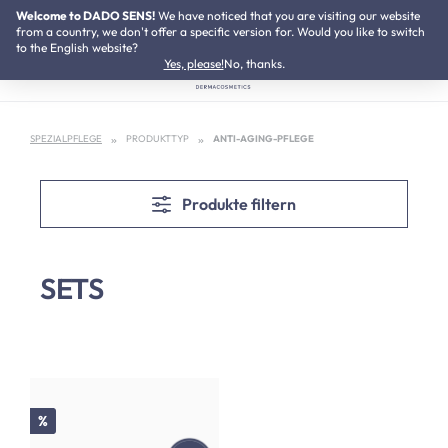
Welcome to DADO SENS!
NEU:
We have noticed that you are visiting our website
Neurodermitis Pflegeset
Zum Hauptinhalt springen
from a country, we don't offer a specific version for. Would you like to switch
to the English website?
Yes, please!
No, thanks.
SPEZIALPFLEGE
PRODUKTTYP
ANTI-AGING-PFLEGE
Produkte filtern
SETS
Rabatt
%