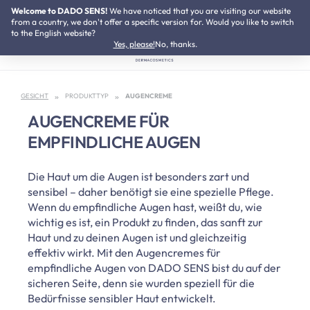
Welcome to DADO SENS!
SUMMER SALE:
We have noticed that you are visiting our website
Bis zu 50% Preisvorteil
Zum Hauptinhalt springen
from a country, we don't offer a specific version for. Would you like to switch
to the English website?
Yes, please!
No, thanks.
GESICHT
PRODUKTTYP
AUGENCREME
AUGENCREME FÜR
EMPFINDLICHE AUGEN
Die Haut um die Augen ist besonders zart und
sensibel – daher benötigt sie eine spezielle Pflege.
Wenn du empfindliche Augen hast, weißt du, wie
wichtig es ist, ein Produkt zu finden, das sanft zur
Haut und zu deinen Augen ist und gleichzeitig
effektiv wirkt. Mit den Augencremes für
empfindliche Augen von DADO SENS bist du auf der
sicheren Seite, denn sie wurden speziell für die
Bedürfnisse sensibler Haut entwickelt.