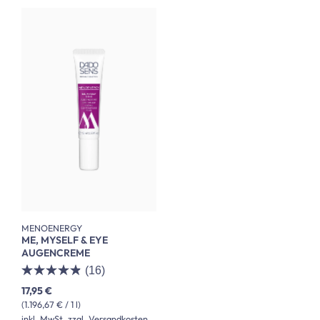
MENOENERGY
ME, MYSELF & EYE
AUGENCREME
(16)
17,95 €
(1.196,67 € / 1 l)
inkl. MwSt. zzgl. Versandkosten