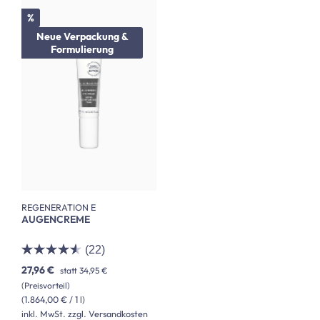
Rabatt
%
Neue Verpackung &
Formulierung
REGENERATION E
AUGENCREME
(22)
27,96 €
statt
34,95 €
(Preisvorteil)
(1.864,00 € / 1 l)
inkl. MwSt. zzgl. Versandkosten