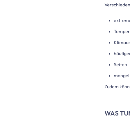
Verschiedene
extrem
Temper
Klimaa
häufige
Seifen
mangeln
Zudem könne
WAS TUN