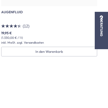
AUGENFLUID
G
BERATUNG
(12)
19,95 €
19
(1.330,00 € / 1 l)
(39
inkl. MwSt. zzgl. Versandkosten
in
In den Warenkorb