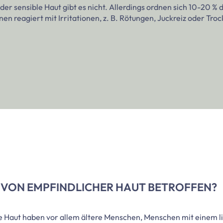
der sensible Haut gibt es nicht. Allerdings ordnen sich 10-20 %
en reagiert mit Irritationen, z. B. Rötungen, Juckreiz oder Troc
T VON EMPFINDLICHER HAUT BETROFFEN?
e Haut haben vor allem ältere Menschen, Menschen mit einem l