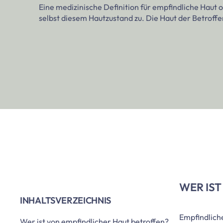
Eine medizinische Definition für empfindliche Haut o
selbst diesem Hautzustand zu. Die Haut der Betroffen
WER IS
INHALTSVERZEICHNIS
Empfindlich
Wer ist von empfindlicher Haut betroffen?