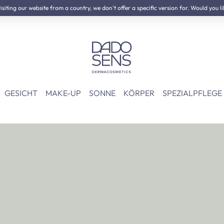
iting our website from a country, we don't offer a specific version for. Would you li
GESICHT
MAKE-UP
SONNE
KÖRPER
SPEZIALPFLEGE