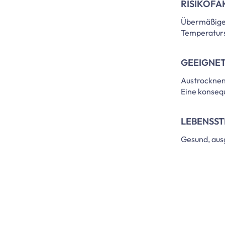
RISIKOFA
Übermäßige 
Temperaturs
GEEIGNE
Austrocknend
Eine konseq
LEBENSST
Gesund, au