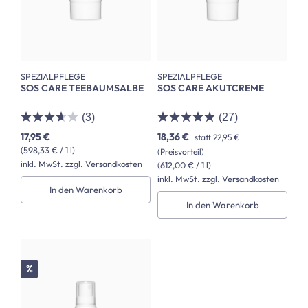
SPEZIALPFLEGE
SPEZIALPFLEGE
SOS CARE TEEBAUMSALBE
SOS CARE AKUTCREME
(3)
(27)
17,95 €
18,36 €
statt
22,95 €
(598,33 € / 1 l)
(Preisvorteil)
inkl. MwSt. zzgl. Versandkosten
(612,00 € / 1 l)
inkl. MwSt. zzgl. Versandkosten
In den Warenkorb
In den Warenkorb
Rabatt
%