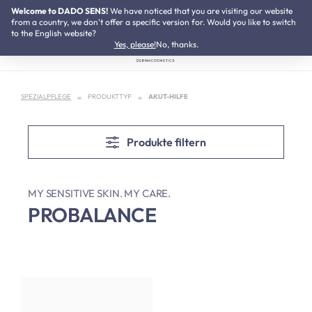
Welcome to DADO SENS!
NEU:
We have noticed that you are visiting our website
Neurodermitis Pflegeset
Zum Hauptinhalt springen
from a country, we don't offer a specific version for. Would you like to switch
to the English website?
Yes, please!
No, thanks.
SPEZIALPFLEGE
PRODUKTTYP
AKUT-HILFE
Produkte filtern
MY SENSITIVE SKIN. MY CARE.
PROBALANCE