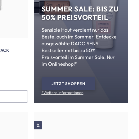
SUMMER SALE: BIS ZU
50% PREISVORTEIL
Sensible Haut verdient nur das
Beste, auch im Sommer. Entdecke
ausgewählte DADO SENS
Bestseller mit bis zu 50%
PACK
Preisvorteil im Summer Sale. Nur
im Onlineshop!*
JETZT SHOPPEN
*Weitere Informationen
Rabatt
%