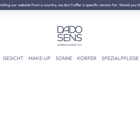
iting our website from a country, we don't offer a specific version for. Would you li
GESICHT
MAKE-UP
SONNE
KÖRPER
SPEZIALPFLEGE