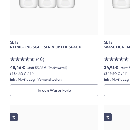
SETS
SETS
REINIGUNGSGEL 3ER VORTEILSPACK
WASCHCREME
(46)
48,46 €
34,96 €
statt
53,85 €
(Preisvorteil)
statt
(484,60 € / 1 l)
(349,60 € / 1 l)
inkl. MwSt. zzgl. Versandkosten
inkl. MwSt. zzg
In den Warenkorb
Rabatt
Rabatt
%
%