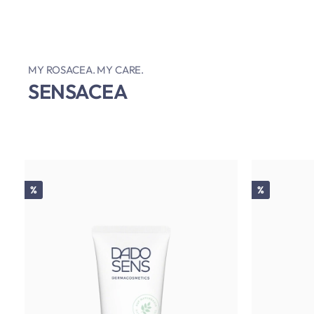
MY ROSACEA. MY CARE.
SENSACEA
Rabatt
Rabatt
%
%