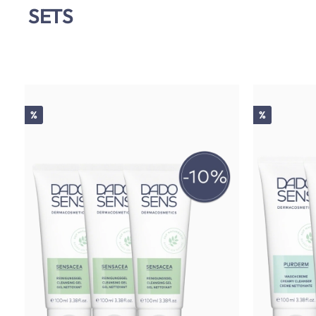
SETS
Rabatt
Rabatt
%
%