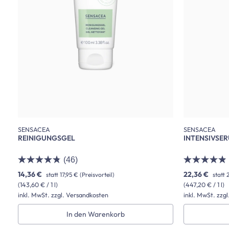
SENSACEA
SENSACEA
REINIGUNGSGEL
INTENSIVSE
(46)
14,36 €
22,36 €
statt
17,95 €
(Preisvorteil)
statt
2
(143,60 € / 1 l)
(447,20 € / 1 l)
inkl. MwSt. zzgl. Versandkosten
inkl. MwSt. zzg
In den Warenkorb