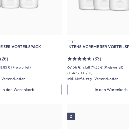
SETS
 3ER VORTEILSPACK
INTENSIVCREME 3ER VORTEILS
(26)
(33)
67,36 €
38,85 €
(Preisvorteil)
statt
74,85 €
(Preisvorteil)
(1.347,20 € / 1 l)
l. Versandkosten
inkl. MwSt. zzgl. Versandkosten
In den Warenkorb
In den Warenkorb
Rabatt
%