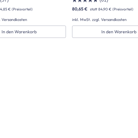
(57)
(61)
80,65 €
4,85 €
(Preisvorteil)
statt
84,90 €
(Preisvorteil)
l. Versandkosten
inkl. MwSt. zzgl. Versandkosten
In den Warenkorb
In den Warenkorb