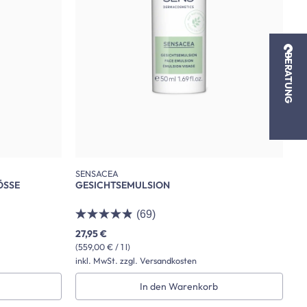
BERATUNG
SENSACEA
ÖSSE
GESICHTSEMULSION
(69)
27,95 €
(559,00 € / 1 l)
inkl. MwSt. zzgl. Versandkosten
In den Warenkorb