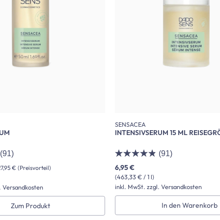
SENSACEA
RUM
INTENSIVSERUM 15 ML REISEGR
(91)
(91)
6,95 €
7,95 €
(Preisvorteil)
(463,33 € / 1 l)
inkl. MwSt. zzgl. Versandkosten
l. Versandkosten
In den Warenkorb
Zum Produkt