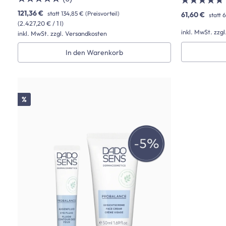
121,36 €
statt
134,85 €
(Preisvorteil)
61,60 €
statt
6
(2.427,20 € / 1 l)
inkl. MwSt. zzg
inkl. MwSt. zzgl. Versandkosten
In den Warenkorb
Rabatt
%