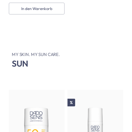
In den Warenkorb
MY SKIN. MY SUN CARE.
SUN
Rabatt
%