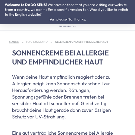
Welcome to DADO SENS!
SUMMER SALE:
We have noticed that you are visiting our website
Bis zu 50% Preisvorteil
Zum Hauptinhalt springen
from a country, we don't offer a specific version for. Would you like to switch
to the English website?
Yes, please!
No, thanks.
SONNE
HAUTZUSTAND
ALLERGIEN UND EMPFINDLICHE HAUT
SONNENCREME BEI ALLERGIE
UND EMPFINDLICHER HAUT
Wenn deine Haut empfindlich reagiert oder zu
Allergien neigt, kann Sonnenschutz schnell zur
Herausforderung werden. Rötungen,
Spannungsgefühle oder Brennen treten bei
sensibler Haut oft schneller auf. Gleichzeitig
braucht deine Haut gerade dann zuverlässigen
Schutz vor UV-Strahlung.
Eine gut verträgliche Sonnencreme bei Allergie