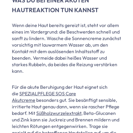
WAS DU BEI EINER AKUTEN
HAUTREAKTION TUN KANNST
Wenn deine Haut bereits gereizt ist, steht vor allem
eines im Vordergrund: die Beschwerden schnell und
sanft zu lindern. Wasche die Sonnencreme zunächst
vorsichtig mit lauwarmem Wasser ab, um den
Kontakt mit dem auslösenden Inhaltsstoff zu
beenden. Vermeide dabei heißes Wasser und
starkes Rubbeln, da beides die Reizung verstärken
kann.
Für die akute Beruhigung der Haut eignet sich
die
SPEZIALPFLEGE SOS Care
Akutcreme
besonders gut. Sie besänftigt sensible,
irritierte Haut genau dann, wenn sie rascher Pflege
bedarf. Mit
Süßholzwurzelextrakt
, Beta-Glucanen
und Zink kann sie Juckreiz und Brennen mildern und
leichten Rötungen entgegenwirken. Trage sie
gezielt auf die betroffenen Hautstellen auf, um die