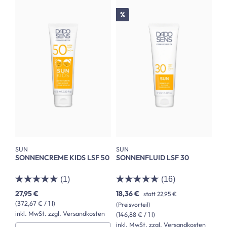
Rabatt
%
SUN
SUN
SONNENCREME KIDS LSF 50
SONNENFLUID LSF 30
(1)
(16)
27,95 €
18,36 €
statt
22,95 €
(372,67 € / 1 l)
(Preisvorteil)
inkl. MwSt. zzgl. Versandkosten
(146,88 € / 1 l)
inkl. MwSt. zzgl. Versandkosten