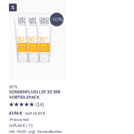
Rabatt
%
SETS
SONNENFLUID LSF 30 3ER
VORTEILSPACK
(14)
61,96 €
statt
68,85 €
(Preisvorteil)
(495,68 € / 1 l)
inkl. MwSt. zzgl. Versandkosten