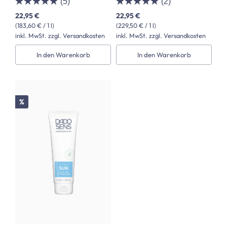
(5)
(2)
22,95 €
22,95 €
(183,60 € / 1 l)
(229,50 € / 1 l)
inkl. MwSt. zzgl. Versandkosten
inkl. MwSt. zzgl. Versandkosten
In den Warenkorb
In den Warenkorb
Rabatt
%