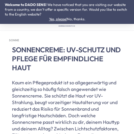
Welcome to DADO SENS!
SUMMER SALE:
We have noticed that you are visiting our website
Bis zu 50% Preisvorteil
Zum Hauptinhalt springen
from a country, we don't offer a specific version for. Would you like to switch
to the English website?
Yes, please!
No, thanks.
SONNE
SONNENCREME: UV-SCHUTZ UND
PFLEGE FÜR EMPFINDLICHE
HAUT
Kaum ein Pflegeprodukt ist so allgegenwärtig und
gleichzeitig so häufig falsch angewendet wie
Sonnencreme. Sie schützt die Haut vor UV-
Strahlung, beugt vorzeitiger Hautalterung vor und
reduziert das Risiko für Sonnenbrand und
langfristige Hautschäden. Doch welche
Sonnencreme passt wirklich zu dir, deinem Hauttyp
und deinem Alltag? Zwischen Lichtschutzfaktoren,