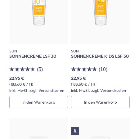
SUN
SUN
SONNENCREME LSF 30
SONNENCREME KIDS LSF 30
(5)
(10)
22,95 €
22,95 €
(183,60 € / 1 l)
(183,60 € / 1 l)
inkl. MwSt. zzgl. Versandkosten
inkl. MwSt. zzgl. Versandkosten
In den Warenkorb
In den Warenkorb
Rabatt
%