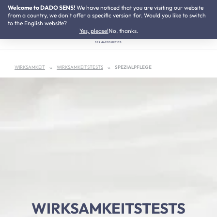
Welcome to DADO SENS!
SUMMER SALE:
We have noticed that you are visiting our website
Bis zu 50% Preisvorteil
Zum Hauptinhalt springen
from a country, we don't offer a specific version for. Would you like to switch
to the English website?
Yes, please!
No, thanks.
WIRKSAMKEIT
WIRKSAMKEITSTESTS
SPEZIALPFLEGE
WIRKSAMKEITSTESTS