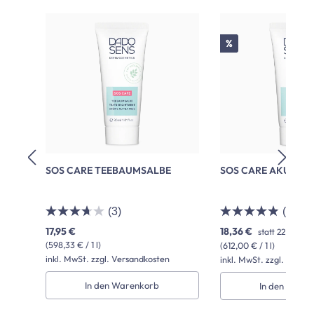
Produktgalerie überspringen
Rabatt
%
SOS CARE TEEBAUMSALBE
SOS CARE AKUTCR
(3)
(27)
17,95 €
18,36 €
statt
22,95 €
(P
(598,33 € / 1 l)
(612,00 € / 1 l)
inkl. MwSt. zzgl. Versandkosten
inkl. MwSt. zzgl. Versa
In den Warenkorb
In den Ware