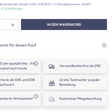
. Versandkosten
|
Inhalt:
0,05 l
(639,20 € / 1 l)
|
Produktnummer:
604571
1-3 Arbeitstage
Produkt Anzahl: Gib den gewünschte
IN DEN WARENKORB
ints für diesen Kauf
15 Uhr bestellt (Mo - Fr)
Versandkostenfrei ab 29€
rsand noch heute
chenk ab 40€ und 80€
Gratis Testmuster zu jeder
kaufswert
Bestellung
antierte Wirksamkeit
Kostenlose Pflegeberatung