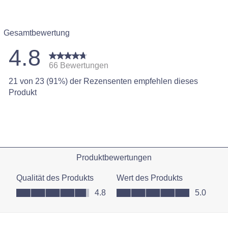
Gesamtbewertung
4.8
66 Bewertungen
21 von 23 (91%) der Rezensenten empfehlen dieses
wertungen mit 5 Sternen.
Produkt
ertungen mit 4 Sternen.
ertungen mit 3 Sternen.
ertungen mit 2 Sternen.
ertung mit 1 Stern.
Produktbewertungen
Qualität des Produkts
Wert des Produkts
Qualität des Produkts, 4.8 von 5
Wert des Produkts, 5.0 von 5
4.8
5.0