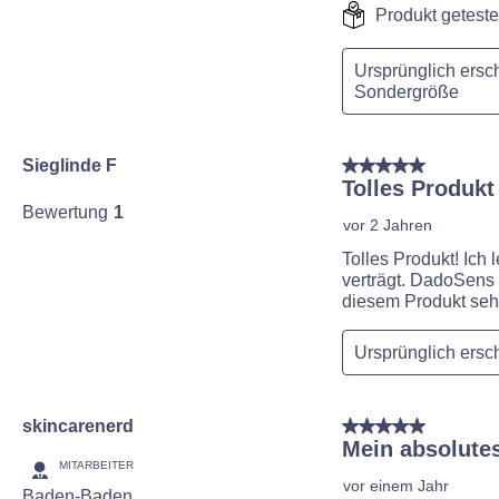
Produkt geteste
Ursprünglich er
Sondergröße
5 von 5 Sternen.
Sieglinde F
Tolles Produkt
Bewertung
1
vor 2 Jahren
Tolles Produkt! Ich
verträgt. DadoSens E
diesem Produkt sehr
Ursprünglich er
5 von 5 Sternen.
skincarenerd
Mein absolutes
MITARBEITER
vor einem Jahr
Baden-Baden