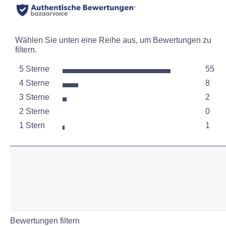
Wählen Sie unten eine Reihe aus, um Bewertungen zu
filtern.
5 Sterne
55
Sterne
4 Sterne
8
55 Be
Sterne
3 Sterne
2
8 Bew
Sterne
2 Sterne
0
2 Bew
Sterne
1 Stern
1
0 Bew
Sterne
1 Bew
Bewertungen filtern