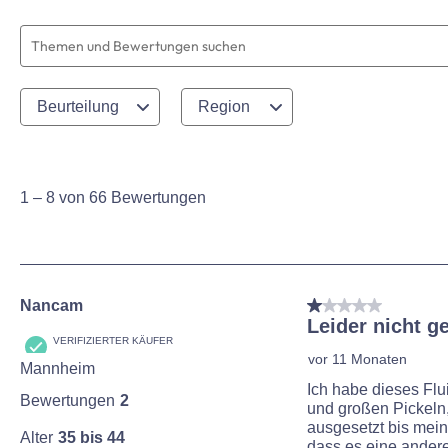
Suchthemen und Bewertungen Suchregion
Beurteilung
Region
1
to
8
1
–
8 von 66
Bewertungen
von
66
Bewertungen
1 von 5 Sternen.
Nancam
Leider nicht g
VERIFIZIERTER KÄUFER
vor 11 Monaten
Mannheim
Ich habe dieses Flu
Bewertungen
2
und großen Pickeln
ausgesetzt bis mei
Alter
35 bis 44
dass es eine ander