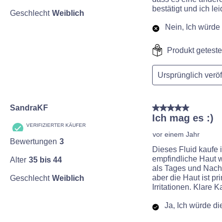
bestätigt und ich l
Geschlecht
Weiblich
Nein, Ich würde
Produkt geteste
Ursprünglich veröf
5 von 5 Sternen.
SandraKF
Ich mag es :)
VERIFIZIERTER KÄUFER
vor einem Jahr
Bewertungen
3
Dieses Fluid kaufe 
empfindliche Haut w
Alter
35 bis 44
als Tages und Nacht
aber die Haut ist p
Geschlecht
Weiblich
Irritationen. Klare 
Ja, Ich würde d