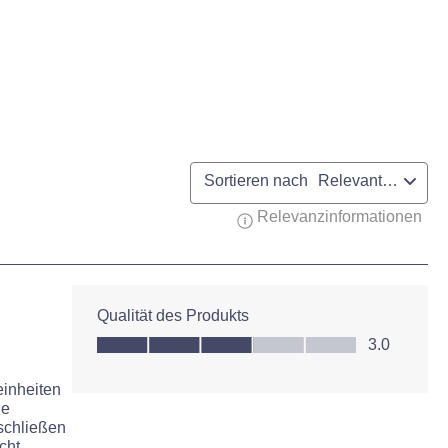
Sortieren nach
Relevanteste
Relevanzinformationen
Zeig
Qualität des Produkts
Qualität des Produkts, 3.0 von 5
3.0
einheiten
le
schließen
cht