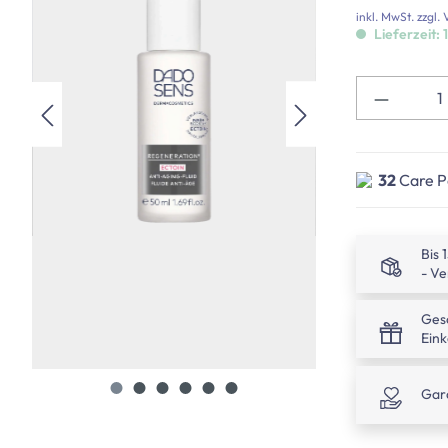
Bewertung.
inkl. MwSt. zzgl
Read
Lieferzeit: 
66
Reviews.
Link
auf
derselben
Seite.
32
Care Po
Bis 
- Ve
Ges
Ein
Gar