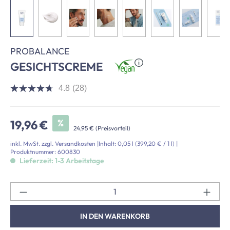
PROBALANCE
GESICHTSCREME
4.8
(28)
4.8
von
5
Sternen,
Verkaufspreis:
%
19,96 €
Durchschnittswert
24,95 €
(Preisvorteil)
der
Bewertung.
inkl. MwSt. zzgl. Versandkosten
|
Inhalt:
0,05 l
(399,20 € / 1 l)
|
Read
Produktnummer:
600830
28
Lieferzeit: 1-3 Arbeitstage
Reviews.
Link
auf
Pr
derselben
Seite.
IN DEN WARENKORB