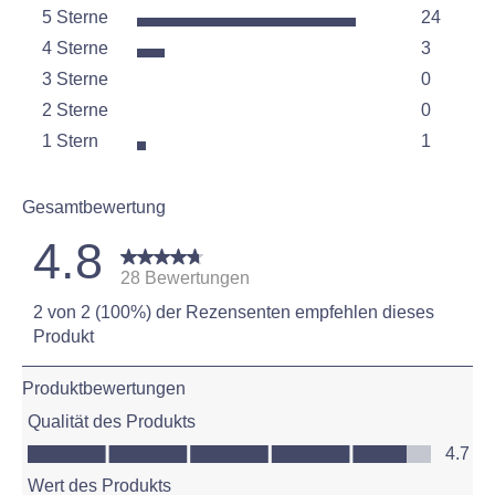
5 Sterne
24
Sterne
4 Sterne
3
24 Bewer
Sterne
3 Sterne
0
3 Bewert
Sterne
2 Sterne
0
0 Bewert
Sterne
1 Stern
1
0 Bewert
Sterne
1 Bewertu
Gesamtbewertung
4.8
28 Bewertungen
2 von 2 (100%) der Rezensenten empfehlen dieses
Produkt
Produktbewertungen
Qualität des Produkts
Qualität des Produkts, 4.7 von 5
4.7
Wert des Produkts