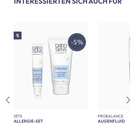
INTERESSIERTEN SICH AUCH FÜR
Produktgalerie überspringen
Rabatt
%
SETS
PROBALANCE
ALLERGIE-SET
AUGENFLUID