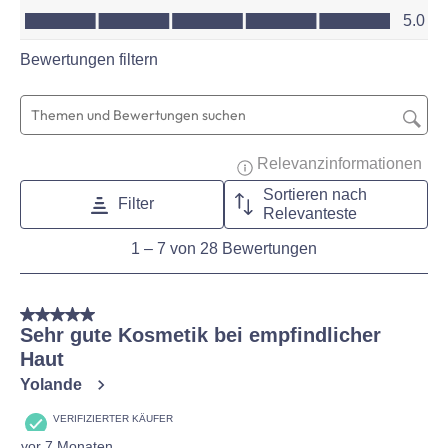
Wert des Produkts, 5.0 von 5
5.0
Bewertungen filtern
Suchthemen und Bewertungen Suchregion
Zeig
Relevanzinformationen
Sortieren nach
Filter
Relevanteste
1
1
–
7 von 28
Bewertungen
to
7
von
5 von 5 Sternen.
28
Sehr gute Kosmetik bei empfindlicher
Bewertungen
Haut
Yolande
VERIFIZIERTER KÄUFER
vor 7 Monaten