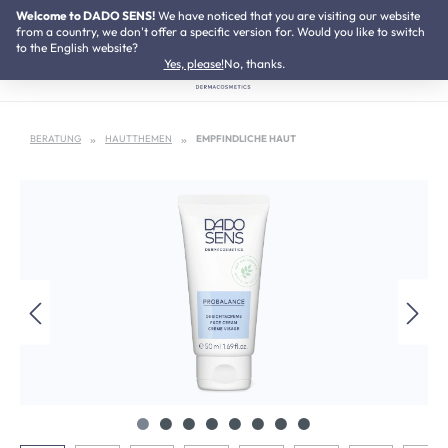
Welcome to DADO SENS!
SUMMER SALE:
We have noticed that you are visiting our website
Bis zu 50% Preisvorteil
Zum Hauptinhalt springen
from a country, we don't offer a specific version for. Would you like to switch
to the English website?
Yes, please!
No, thanks.
BERATUNG
HAUTTHEMEN
EMPFINDLICHE HAUT
Bildergalerie überspringen