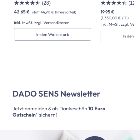
(28)
(12)
42,65 €
19,95 €
statt
44,90 €
(Preisvorteil)
(1.330,00 € / 1 l)
inkl. MwSt. zzgl. Versandkosten
inkl. MwSt. zzgl. Vers
In den Warenkorb
In den W
DADO SENS Newsletter
Jetzt anmelden & als Dankeschön
10 Euro
Gutschein
* sichern!