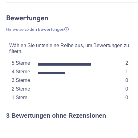
Bewertungen
Hinweise zu den Bewertungen
Wählen Sie unten eine Reihe aus, um Bewertungen zu
filtern.
5 Sterne
2
Sterne
4 Sterne
1
2 Bew
Sterne
3 Sterne
0
1 Bew
Sterne
2 Sterne
0
0 Bew
Sterne
1 Stern
0
0 Bew
Sterne
0 Bew
1
3 Bewertungen ohne Rezensionen
to
0
von