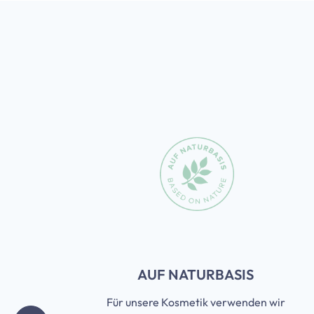
3
Bewertungen
Slider überspringen
T
AUF NATURBASIS
Für unsere Kosmetik verwenden wir