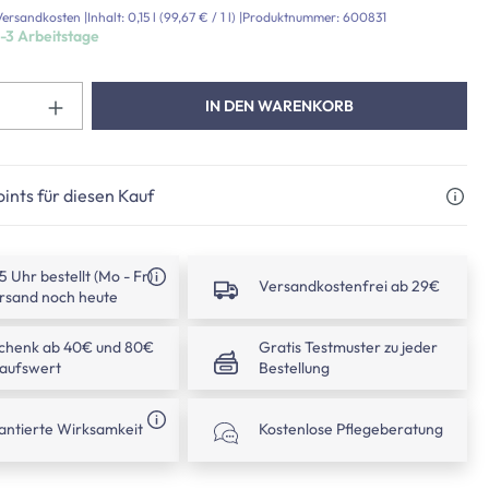
. Versandkosten
|
Inhalt:
0,15 l
(99,67 € / 1 l)
|
Produktnummer:
600831
1-3 Arbeitstage
Produkt Anzahl: Gib den gewünschte
IN DEN WARENKORB
ints für diesen Kauf
15 Uhr bestellt (Mo - Fr)
Versandkostenfrei ab 29€
rsand noch heute
chenk ab 40€ und 80€
Gratis Testmuster zu jeder
kaufswert
Bestellung
antierte Wirksamkeit
Kostenlose Pflegeberatung