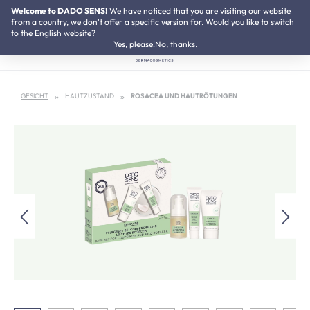
Welcome to DADO SENS!
SUMMER SALE:
We have noticed that you are visiting our website
Bis zu 50% Preisvorteil
Zum Hauptinhalt springen
from a country, we don't offer a specific version for. Would you like to switch
to the English website?
Yes, please!
No, thanks.
GESICHT
HAUTZUSTAND
ROSACEA UND HAUTRÖTUNGEN
Bildergalerie überspringen