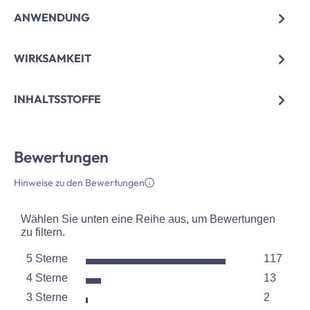
ANWENDUNG
WIRKSAMKEIT
INHALTSSTOFFE
Bewertungen
Hinweise zu den Bewertungen
Wählen Sie unten eine Reihe aus, um Bewertungen
zu filtern.
5 Sterne
117
Sterne
4 Sterne
13
117 Bewe
Sterne
3 Sterne
2
13 Bewer
Sterne