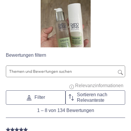
Bewertungen filtern
Suchthemen und Bewertungen Suchregion
Zeig
Relevanzinformationen
Sortieren nach
Filter
Relevanteste
1
1
–
8 von 134
Bewertungen
to
8
von
5 von 5 Sternen.