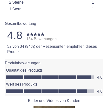
2 Sterne
1
2 Bewert
Sterne
1 Stern
1
1 Bewertu
Sterne
1 Bewertu
Gesamtbewertung
4.8
134 Bewertungen
32 von 34 (94%) der Rezensenten empfehlen dieses
Produkt
Produktbewertungen
Qualität des Produkts
Qualität des Produkts, 4.8 von 5
4.8
Wert des Produkts
Wert des Produkts, 4.6 von 5
4.6
Bilder und Videos von Kunden