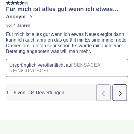
4 von 5 Sternen.
Für mich ist alles gut wenn ich etwas…
Anonym
vor 4 Jahren
Für mich ist alles gut wenn ich etwas Neues ergibt dann
kann ich auch anrufen das gefällt mir.Es sind immer nette
Damen am Telefon,sehr schön.Es wurde mir auch eine
Beratung angeboten was will man mehr.
Ursprünglich veröffentlicht auf
SENSACEA
REINIGUNGSGEL
1
–
8 von 134
Bewertungen
Weiter
Zurück
Bewert
Bewer