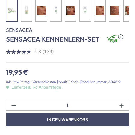
SENSACEA
SENSACEA KENNENLERN-SET
4.8
(134)
4.8
von
5
Sternen,
Regulärer Preis:
19,95 €
Durchschnittswert
der
inkl. MwSt. zzgl. Versandkosten
|
Inhalt:
1 Stck.
|
Produktnummer:
604619
Bewertung.
Lieferzeit: 1-3 Arbeitstage
Read
134
Reviews.
Link
Pr
auf
derselben
Seite.
IN DEN WARENKORB