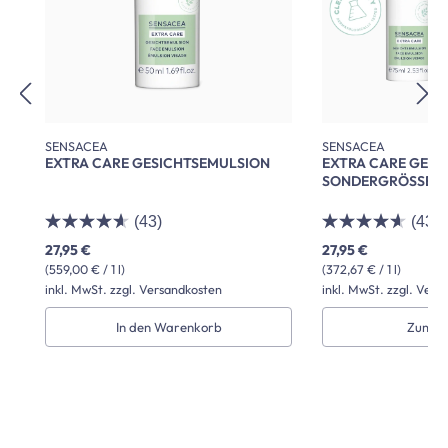
SENSACEA
SENSACEA
EXTRA CARE GESICHTSEMULSION
EXTRA CARE GESI
SONDERGRÖSSE 7
(43)
(43)
27,95 €
27,95 €
(559,00 € / 1 l)
(372,67 € / 1 l)
inkl. MwSt. zzgl. Versandkosten
inkl. MwSt. zzgl. Vers
In den Warenkorb
Zum P