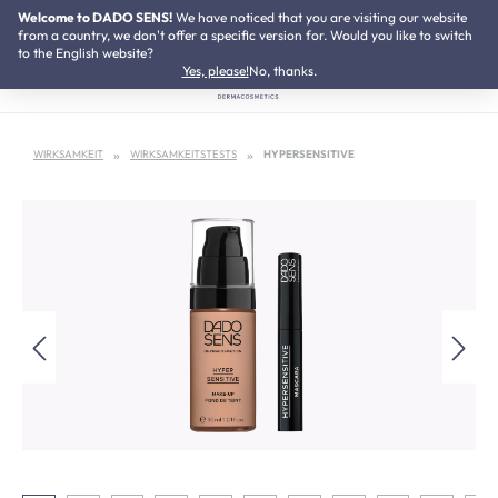
Welcome to DADO SENS!
We have noticed that you are visiting our website
NEU:
Neurodermitis Pflegeset
Zum Hauptinhalt springen
from a country, we don't offer a specific version for. Would you like to switch
to the English website?
Yes, please!
No, thanks.
WIRKSAMKEIT
WIRKSAMKEITSTESTS
HYPERSENSITIVE
Bildergalerie überspringen