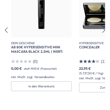
DEIN GESCHENK
HYPERSENSITIVE
AB 80€ HYPERSENSITIVE MINI
CONCEALER
MASCARA BLACK 2,5ML | WERT:
4,98€
(0)
(11)
0,00 €
22,95 €
statt
19,95 €
(Preisvorteil)
(5.737,50 € / 1 kg)
inkl. MwSt. zzgl. Versandkosten
inkl. MwSt. zzgl. Vers
In den Warenkorb
Zum P