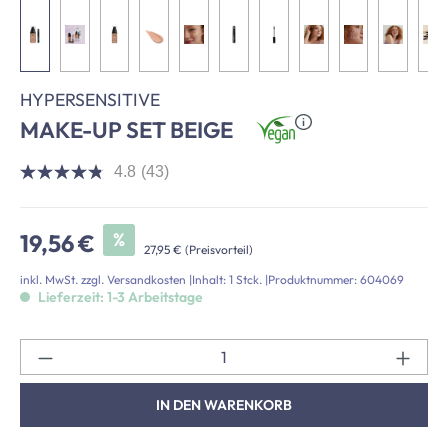
HYPERSENSITIVE
MAKE-UP SET BEIGE
4.8
(43)
4.8
von
5
Sternen,
Verkaufspreis:
%
19,56 €
Durchschnittswert
27,95 €
(Preisvorteil)
der
Bewertung.
inkl. MwSt. zzgl. Versandkosten
|
Inhalt:
1 Stck.
|
Produktnummer:
604069
Read
Lieferzeit: 1-3 Arbeitstage
43
Reviews.
Link
Pr
auf
derselben
Seite.
IN DEN WARENKORB