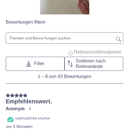
Bewertungen filtern
Suchthemen und Bewertungen Suchregion
Zeig
Relevanzinformationen
Sortieren nach
Filter
Relevanteste
1
1
–
8 von 43
Bewertungen
to
8
von
5 von 5 Sternen.
43
Empfehlenswert.
Bewertungen
Anonym
VERIFIZIERTER KÄUFER
vor 3 Monaten