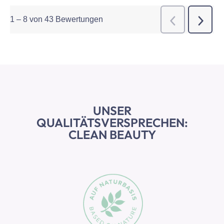
1
–
8 von 43
Bewertungen
Weiter
Zurück
Bewert
Bewer
UNSER
QUALITÄTSVERSPRECHEN:
CLEAN BEAUTY
Slider überspringen