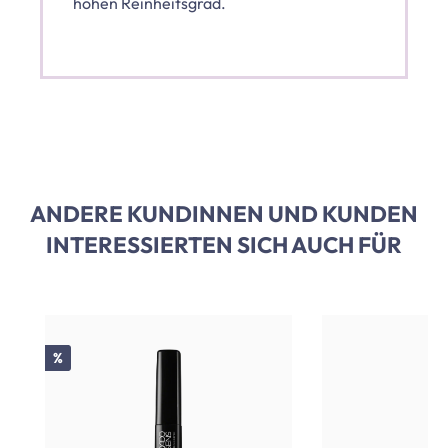
hohen Reinheitsgrad.
ANDERE KUNDINNEN UND KUNDEN
INTERESSIERTEN SICH AUCH FÜR
Produktgalerie überspringen
Rabatt
%