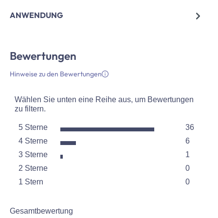
ANWENDUNG
Bewertungen
Hinweise zu den Bewertungen
Wählen Sie unten eine Reihe aus, um Bewertungen
zu filtern.
5 Sterne
36
Sterne
4 Sterne
6
36 Bewer
Sterne
3 Sterne
1
6 Bewert
Sterne
2 Sterne
0
1 Bewertu
Sterne
1 Stern
0
0 Bewert
Sterne
0 Bewertu
Gesamtbewertung