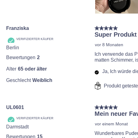
5 von 5 Sternen.
Franziska
Super Produkt
VERIFIZIERTER KÄUFER
vor 8 Monaten
Berlin
Ich verwende das P
Bewertungen
2
matten Schimmer, ist
Alter
65 oder älter
Ja, Ich würde d
Geschlecht
Weiblich
Produkt geteste
5 von 5 Sternen.
UL0601
Mein neuer Fav
VERIFIZIERTER KÄUFER
vor einem Monat
Darmstadt
Wunderbares Puder,
Bewertungen
15