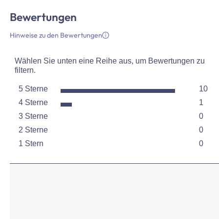
Bewertungen
Hinweise zu den Bewertungen
Wählen Sie unten eine Reihe aus, um Bewertungen zu
filtern.
5 Sterne
10
Sterne
4 Sterne
1
10 Be
Sterne
3 Sterne
0
1 Bew
Sterne
2 Sterne
0
0 Bew
Sterne
1 Stern
0
0 Bew
Sterne
0 Bew