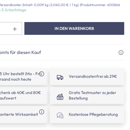
. Versandkosten
|
Inhalt:
0,009 kg
(2.040,00 € / 1 kg)
|
Produktnummer:
600866
1-3 Arbeitstage
Produkt Anzahl: Gib den gewünschte
IN DEN WARENKORB
ints für diesen Kauf
15 Uhr bestellt (Mo - Fr)
Versandkostenfrei ab 29€
rsand noch heute
chenk ab 40€ und 80€
Gratis Testmuster zu jeder
kaufswert
Bestellung
antierte Wirksamkeit
Kostenlose Pflegeberatung