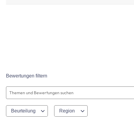
Bewertungen filtern
Suchthemen und Bewertungen Suchregion
Beurteilung
Region
1
to