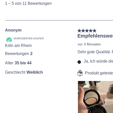
5
1
–
5 von 11
Bewertungen
von
11
Bewertungen
Anonym
5 von 5 Sternen.
Empfehlenswe
VERIFIZIERTER KÄUFER
vor 3 Monaten
Köln am Rhein
Sehr gute Qualität. 
Bewertungen
2
Ja, Ich würde d
Alter
35 bis 44
Geschlecht
Weiblich
Produkt geteste