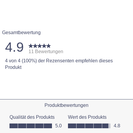
Gesamtbewertung
4.9
11 Bewertungen
4 von 4 (100%) der Rezensenten empfehlen dieses
wertungen mit 5 Sternen.
Produkt
ertung mit 4 Sternen.
ertungen mit 3 Sternen.
ertungen mit 2 Sternen.
ertungen mit 1 Stern.
Produktbewertungen
Qualität des Produkts
Wert des Produkts
Qualität des Produkts, 5.0 von 5
Wert des Produkts, 4.8 von 5
5.0
4.8