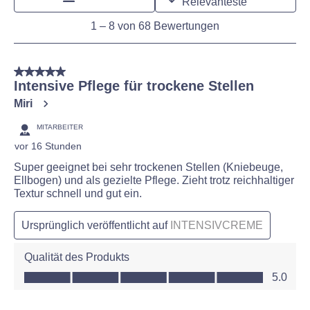
Relevanteste
1
1
–
8 von 68
Bewertungen
to
8
von
5 von 5 Sternen.
68
Intensive Pflege für trockene Stellen
Bewertungen
Miri
MITARBEITER
vor 16 Stunden
Super geeignet bei sehr trockenen Stellen (Kniebeuge,
Ellbogen) und als gezielte Pflege. Zieht trotz reichhaltiger
Textur schnell und gut ein.
Ursprünglich veröffentlicht auf
INTENSIVCREME
Qualität des Produkts
Qualität des Produkts, 5.0 von 5
5.0