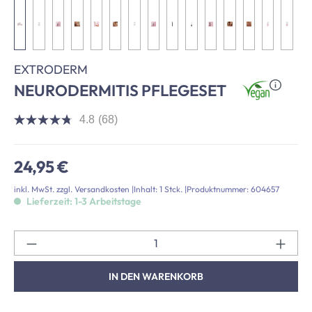
EXTRODERM
NEURODERMITIS PFLEGESET
4.8
(68)
4.8
von
5
Sternen,
Regulärer Preis:
24,95 €
Durchschnittswert
der
inkl. MwSt. zzgl. Versandkosten
|
Inhalt:
1 Stck.
|
Produktnummer:
604657
Bewertung.
Lieferzeit: 1-3 Arbeitstage
Read
68
Reviews.
Link
Pr
auf
derselben
Seite.
IN DEN WARENKORB