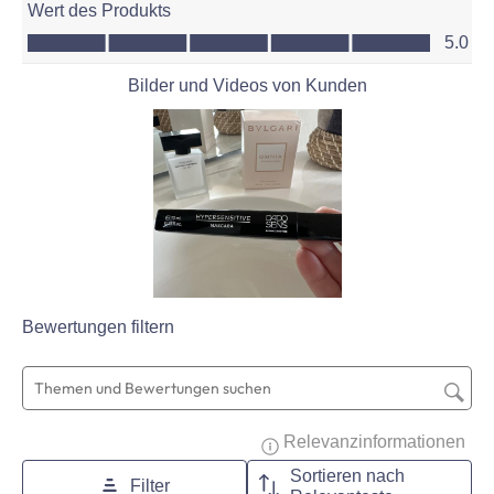
Wert des Produkts
Wert des Produkts, 5.0 von 5
5.0
Bilder und Videos von Kunden
Bewertungen filtern
Suchthemen und Bewertungen Suchregion
Zeig
Relevanzinformationen
Sortieren nach
Filter