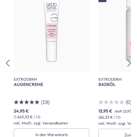
EXTRODERM
EXTRODERM
AUGENCREME
BADEÖL
(19)
(0)
24,95 €
12,95 €
statt
22,95 €
(1.663,33 € / 1 l)
(86,33 € / 1 l)
inkl. MwSt. zzgl. Versandkosten
inkl. MwSt. zzgl. Vers
In den Warenkorb
Zum P