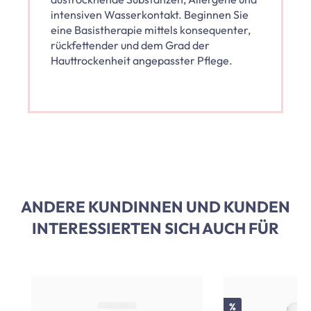
intensiven Wasserkontakt. Beginnen Sie
eine Basistherapie mittels konsequenter,
rückfettender und dem Grad der
Hauttrockenheit angepasster Pflege.
ANDERE KUNDINNEN UND KUNDEN
INTERESSIERTEN SICH AUCH FÜR
Produktgalerie überspringen
Rabatt
%