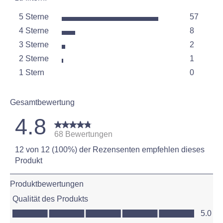
5 Sterne
57
Sterne
4 Sterne
8
57 Bewer
Sterne
3 Sterne
2
8 Bewert
Sterne
2 Sterne
1
2 Bewert
Sterne
1 Stern
0
1 Bewertu
Sterne
0 Bewertu
Gesamtbewertung
4.8
68 Bewertungen
12 von 12 (100%) der Rezensenten empfehlen dieses
Produkt
Produktbewertungen
Qualität des Produkts
Qualität des Produkts, 5.0 von 5
5.0