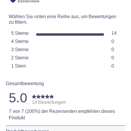
Wählen Sie unten eine Reihe aus, um Bewertungen
zu filtern.
5 Sterne
14
Sterne
4 Sterne
0
14 Bewer
Sterne
3 Sterne
0
0 Bewert
Sterne
2 Sterne
0
0 Bewert
Sterne
1 Stern
0
0 Bewert
Sterne
0 Bewertu
Gesamtbewertung
5.0
14 Bewertungen
7 von 7 (100%) der Rezensenten empfehlen dieses
Produkt