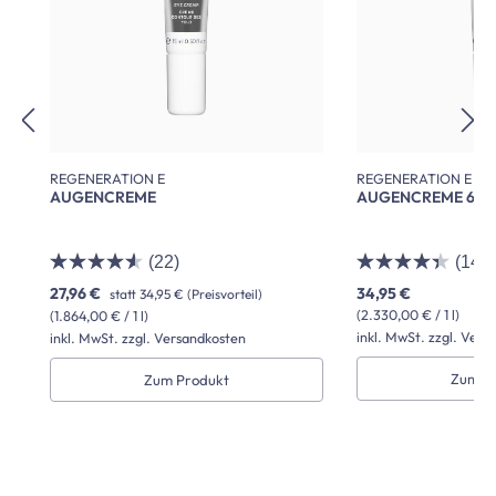
REGENERATION E
REGENERATION E
AUGENCREME
AUGENCREME 600
(22)
(14)
27,96 €
34,95 €
statt
34,95 €
(Preisvorteil)
(2.330,00 € / 1 l)
(1.864,00 € / 1 l)
inkl. MwSt. zzgl. Vers
inkl. MwSt. zzgl. Versandkosten
Zum P
Zum Produkt