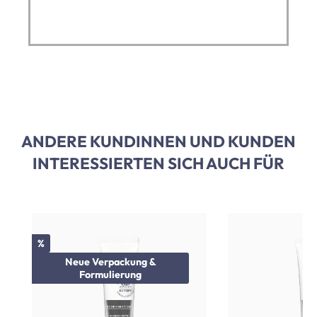
ANDERE KUNDINNEN UND KUNDEN
INTERESSIERTEN SICH AUCH FÜR
Produktgalerie überspringen
Rabatt
%
Neue Verpackung &
Formulierung