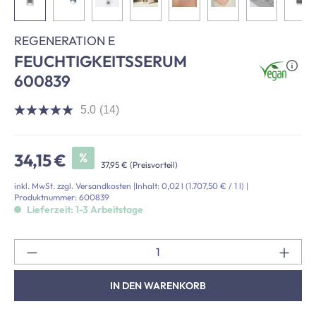
REGENERATION E
FEUCHTIGKEITSSERUM
600839
5.0
(14)
5.0
von
5
Sternen,
Verkaufspreis:
%
34,15 €
Durchschnittswert
37,95 €
(Preisvorteil)
der
Bewertung.
inkl. MwSt. zzgl. Versandkosten
|
Inhalt:
0,02 l
(1.707,50 € / 1 l)
|
Read
Produktnummer:
600839
14
Lieferzeit: 1-3 Arbeitstage
Reviews.
Link
auf
Pr
derselben
Seite.
IN DEN WARENKORB