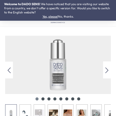
Welcome to DADO SENS!
SUMMER SALE:
We have noticed that you are visiting our website
Bis zu 50% Preisvorteil
Zum Hauptinhalt springen
from a country, we don't offer a specific version for. Would you like to switch
to the English website?
Yes, please!
No, thanks.
Bildergalerie überspringen