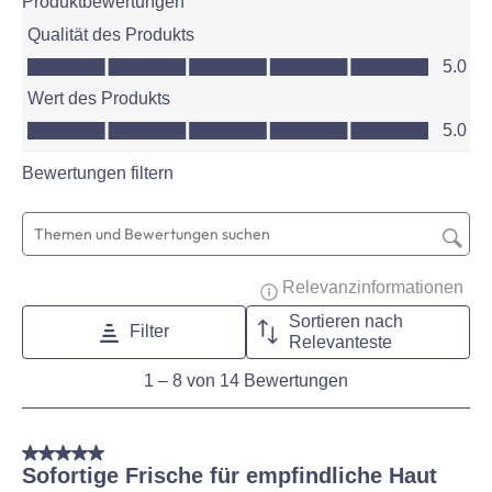
Produktbewertungen
Qualität des Produkts
Qualität des Produkts, 5.0 von 5
5.0
Wert des Produkts
Wert des Produkts, 5.0 von 5
5.0
Bewertungen filtern
Suchthemen und Bewertungen Suchregion
Zeig
Relevanzinformationen
Sortieren nach
Filter
Relevanteste
1
1
–
8 von 14
Bewertungen
to
8
von
5 von 5 Sternen.
14
Sofortige Frische für empfindliche Haut
Bewertungen