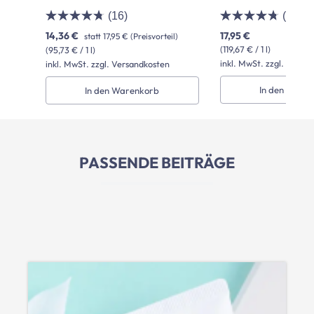
(16)
(27)
14,36 €
17,95 €
statt
17,95 €
(Preisvorteil)
(119,67 € / 1 l)
(95,73 € / 1 l)
inkl. MwSt. zzgl. Versa
inkl. MwSt. zzgl. Versandkosten
In den Ware
In den Warenkorb
PASSENDE BEITRÄGE