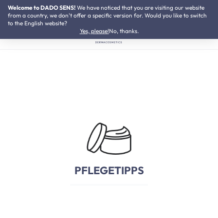
Welcome to DADO SENS!
SUMMER SALE:
We have noticed that you are visiting our website
Bis zu 50% Preisvorteil
Zum Hauptinhalt springen
from a country, we don't offer a specific version for. Would you like to switch
to the English website?
Yes, please!
No, thanks.
PFLEGETIPPS