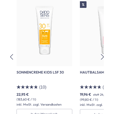
Rabatt
%
SONNENCREME KIDS LSF 30
HAUTBALSAM
(10)
(30)
22,95 €
19,96 €
statt
24,95 €
(P
(183,60 € / 1 l)
(99,80 € / 1 l)
inkl. MwSt. zzgl. Versandkosten
inkl. MwSt. zzgl. Versa