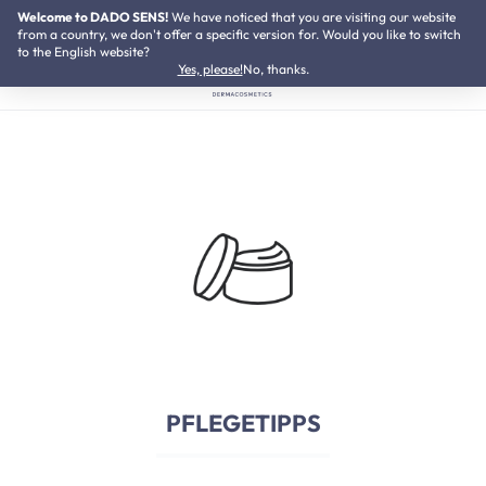
Welcome to DADO SENS!
SUMMER SALE:
We have noticed that you are visiting our website
Bis zu 50% Preisvorteil
Zum Hauptinhalt springen
from a country, we don't offer a specific version for. Would you like to switch
to the English website?
Yes, please!
No, thanks.
PFLEGETIPPS