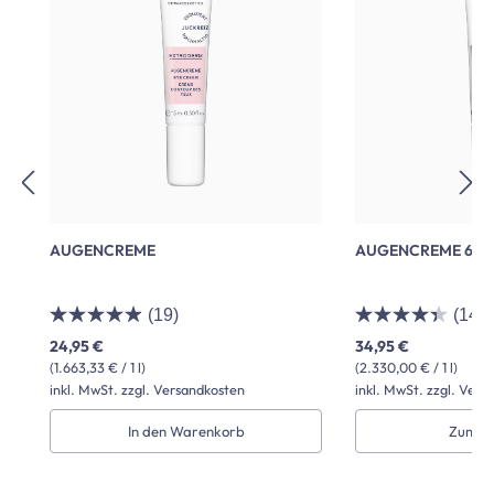
AUGENCREME
AUGENCREME 600
(19)
(14)
24,95 €
34,95 €
(1.663,33 € / 1 l)
(2.330,00 € / 1 l)
inkl. MwSt. zzgl. Versandkosten
inkl. MwSt. zzgl. Vers
In den Warenkorb
Zum P