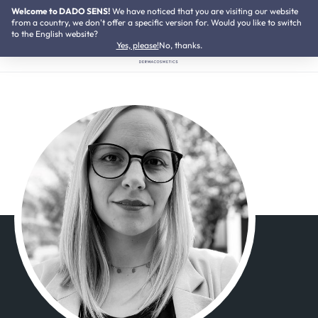
Welcome to DADO SENS!
NEU:
We have noticed that you are visiting our website
Neurodermitis Pflegeset
Zum Hauptinhalt springen
from a country, we don't offer a specific version for. Would you like to switch
to the English website?
Yes, please!
No, thanks.