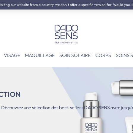
iting our website from a country, we don't offer a specific version for. Would you li
NOVEAU :
Kit de Neurodermite
VISAGE
MAQUILLAGE
SOIN SOLAIRE
CORPS
SOINS 
UCTION
é. Découvrez une sélection des best-sellers DADO SENS avec jusqu'