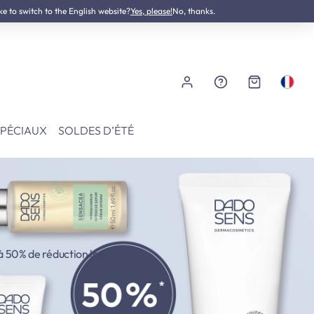
ke to switch to the English website?
Testé dermatologiquement
Yes, please!
No, thanks.
SPÉCIAUX
SOLDES D’ÉTÉ
à 50% de réduction lors