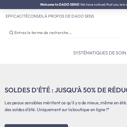
SOLDES D'ÉTÉ :
Welcome to DADO SENS!
jusqu'à 50% de réduction
We have noticed that you are vis
ser au contenu principal
Passer à la recherche
Passer à la navigation principale
EFFICACITÉ
CONSEIL
À PROPOS DE DADO SENS
SYSTÉMATIQUES DE SOIN
SOLDES D'ÉTÉ : JUSQU'À 50% DE RÉD
Les peaux sensibles méritent ce qu'il y a de mieux, même en ét
des soldes d'été. Uniquement sur la boutique en ligne !*