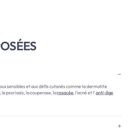
POSÉES
aux sensibles et aux défis cutanés comme la dermatite
, le psoriasis, la couperose, la
rosacée
, l'acné et l'
anti-âge