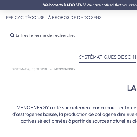
SOLDES D'ÉTÉ :
Welcome to DADO SENS!
jusqu'à 50% de réduction
We have noticed that you are vis
ser au contenu principal
Passer à la recherche
Passer à la navigation principale
EFFICACITÉ
CONSEIL
À PROPOS DE DADO SENS
SYSTÉMATIQUES DE SOIN
SYSTÉMATIQUES DE SOIN
MENOENERGY
LA
MENOENERGY a été spécialement conçu pour renforcer la
d'œstrogènes baisse, la production de collagène diminue
actives sélectionnées à partir de sources naturelles a