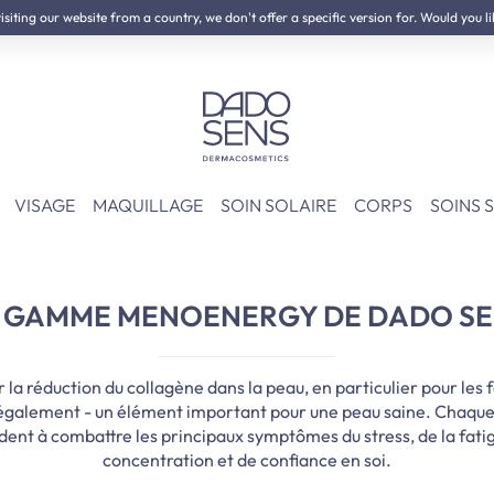
iting our website from a country, we don't offer a specific version for. Would you li
NOVEAU :
Kit de Neurodermite
VISAGE
MAQUILLAGE
SOIN SOLAIRE
CORPS
SOINS 
 GAMME MENOENERGY DE DADO S
 réduction du collagène dans la peau, en particulier pour les
 également - un élément important pour une peau saine. Chaque 
ident à combattre les principaux symptômes du stress, de la fatig
concentration et de confiance en soi.