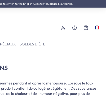
ke to switch to the English website?
Testé dermatologiquement
Yes, please!
No, thanks.
SPÉCIAUX
SOLDES D’ÉTÉ
ENS
 femmes pendant et après la ménopause. Lorsque le taux
produit contient du collagène végétalien. Des substances
ue, de la chaleur et de l'humeur négative, pour plus de