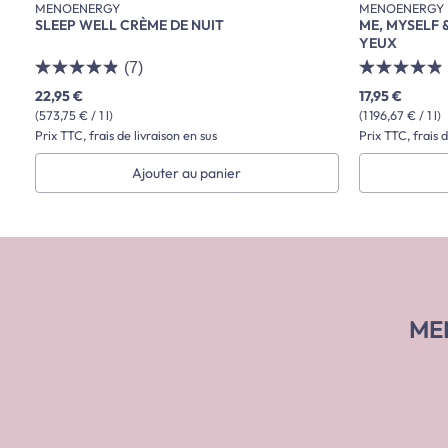
MENOENERGY
MENOENERGY
SLEEP WELL CRÈME DE NUIT
ME, MYSELF 
YEUX
(7)
22,95 €
17,95 €
(573,75 € / 1 l)
(1 196,67 € / 1 l)
Prix TTC, frais de livraison en sus
Prix TTC, frais d
Ajouter au panier
ME