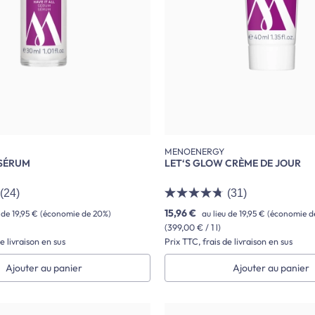
MENOENERGY
 SÉRUM
LET‘S GLOW CRÈME DE JOUR
(24)
(31)
15,96 €
u de
19,95 €
(économie de 20%)
au lieu de
19,95 €
(économie d
(399,00 € / 1 l)
e livraison en sus
Prix TTC, frais de livraison en sus
Ajouter au panier
Ajouter au panier