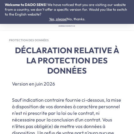
Welcome to DADO SENS!
Testé dermatologiquement
We have noticed that you are visiting our website
Passer au contenu principal
from a country, we don't offer a specific version for. Would you like to switch
to the English website?
Yes, please!
No, thanks.
PROTECTION DES DONNÉES
DÉCLARATION RELATIVE À
LA PROTECTION DES
DONNÉES
Version en juin 2026
Sauf indication contraire fournie ci-dessous, la mise
à disposition de vos données à caractère personnel
n’est ni prescrite par la loi ou le contrat, ni
nécessaire pour la conclusion d’un contrat. Vous
n’êtes pas obligé(e) de mettre vos données à
disposition. Un refus de votre part n’aura aucune