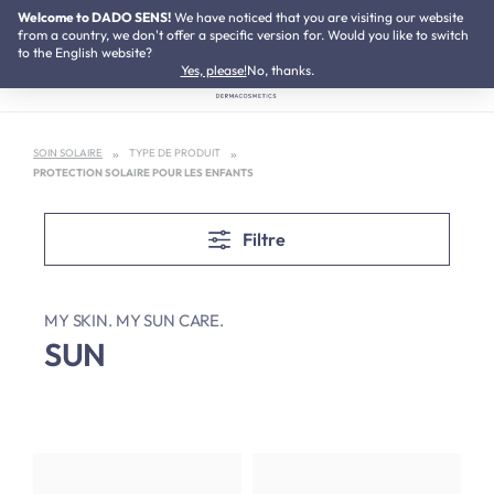
Welcome to DADO SENS!
NOVEAU :
We have noticed that you are visiting our website
Kit de Neurodermite
Passer au contenu principal
from a country, we don't offer a specific version for. Would you like to switch
to the English website?
Yes, please!
No, thanks.
SOIN SOLAIRE
TYPE DE PRODUIT
PROTECTION SOLAIRE POUR LES ENFANTS
Filtre
MY SKIN. MY SUN CARE.
SUN