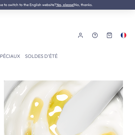
ke to switch to the English website?
Testé dermatologiquement
Yes, please!
No, thanks.
SPÉCIAUX
SOLDES D’ÉTÉ