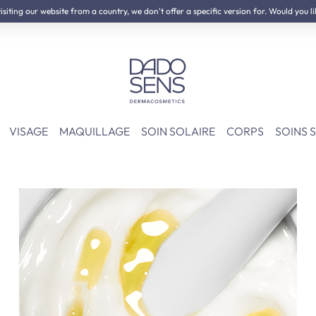
iting our website from a country, we don't offer a specific version for. Would you li
NOVEAU :
Kit de Neurodermite
VISAGE
MAQUILLAGE
SOIN SOLAIRE
CORPS
SOINS 