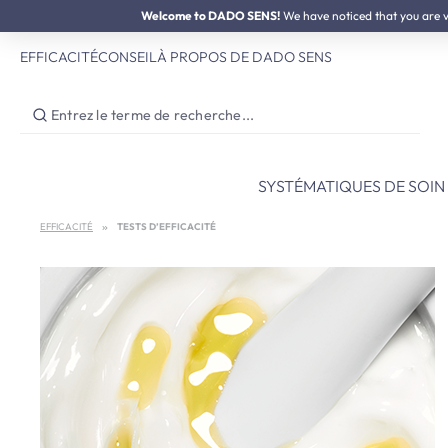
SOLDES D'ÉTÉ :
Welcome to DADO SENS!
jusqu'à 50% de réduction
We have noticed that you are vis
ser au contenu principal
Passer à la recherche
Passer à la navigation principale
EFFICACITÉ
CONSEIL
À PROPOS DE DADO SENS
SYSTÉMATIQUES DE SOIN
EFFICACITÉ
TESTS D’EFFICACITÉ