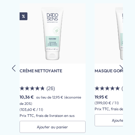
Ignorer la galerie de produits
Réduction
%
CRÈME NETTOYANTE
MASQUE GOMMAN
(26)
(4)
10,36 €
19,95 €
au lieu de
12,95 €
(économie
(399,00 € / 1 l)
de 20%)
Prix TTC, frais de livrai
(103,60 € / 1 l)
Prix TTC, frais de livraison en sus
Ajouter au p
Ajouter au panier