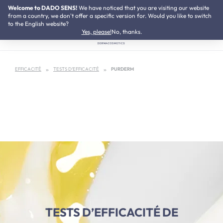
Welcome to DADO SENS!
We have noticed that you are visiting our website
Testé dermatologiquement
Passer au contenu principal
from a country, we don't offer a specific version for. Would you like to switch
to the English website?
Yes, please!
No, thanks.
EFFICACITÉ
TESTS D’EFFICACITÉ
PURDERM
TESTS D’EFFICACITÉ DE