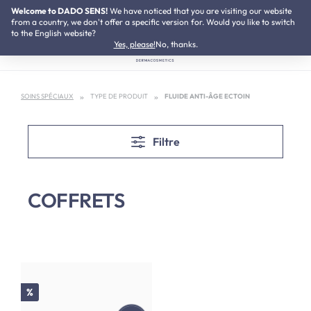
Welcome to DADO SENS!
NOVEAU :
We have noticed that you are visiting our website
Kit de Neurodermite
Passer au contenu principal
from a country, we don't offer a specific version for. Would you like to switch
to the English website?
Yes, please!
No, thanks.
SOINS SPÉCIAUX
TYPE DE PRODUIT
FLUIDE ANTI-ÂGE ECTOIN
Filtre
COFFRETS
Réduction
%