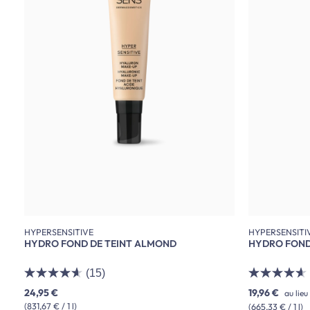
HYPERSENSITIVE
HYPERSENSITI
HYDRO FOND DE TEINT ALMOND
HYDRO FOND 
(15)
24,95 €
19,96 €
au lieu
(831,67 € / 1 l)
(665,33 € / 1 l)