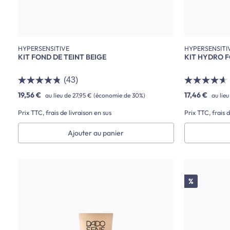
HYPERSENSITIVE
HYPERSENSITI
KIT FOND DE TEINT BEIGE
KIT HYDRO F
(43)
19,56 €
17,46 €
au lieu de
27,95 €
(économie de 30%)
au lie
Prix TTC, frais de livraison en sus
Prix TTC, frais d
Ajouter au panier
Réduction
%