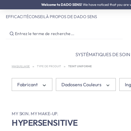
SOLDES D'ÉTÉ :
Welcome to DADO SENS!
jusqu'à 50% de réduction
We have noticed that you are vis
ser au contenu principal
Passer à la recherche
Passer à la navigation principale
EFFICACITÉ
CONSEIL
À PROPOS DE DADO SENS
SYSTÉMATIQUES DE SOIN
MAQUILLAGE
TYPE DE PRODUIT
TEINT UNIFORME
Fabricant
Dadosens Couleurs
In
MY SKIN. MY MAKE-UP.
HYPERSENSITIVE