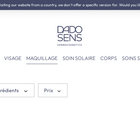
iting our website from a country, we don't offer a specific version for. Would you li
NOVEAU :
Kit de Neurodermite
VISAGE
MAQUILLAGE
SOIN SOLAIRE
CORPS
SOINS 
grédients
Prix