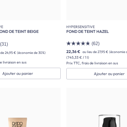
VE
HYPERSENSITIVE
OND DE TEINT BEIGE
FOND DE TEINT HAZEL
(62)
(31)
22,36 €
au lieu de
27,95 €
(économie 
u de
24,95 €
(économie de 30%)
(745,33 € / 1 l)
e livraison en sus
Prix TTC, frais de livraison en sus
Ajouter au panier
Ajouter au panier