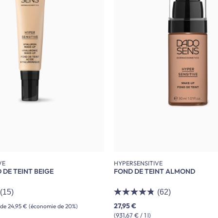
VE
HYPERSENSITIVE
DE TEINT BEIGE
FOND DE TEINT ALMOND
(15)
(62)
27,95 €
 de
24,95 €
(économie de 20%)
(931,67 € / 1 l)