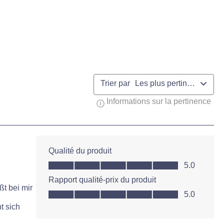
Trier par
Les plus pertinents
Informations sur la pertinence
Affi
Qualité du produit
Qualité du produit, 5.0 sur 5
5.0
Rapport qualité-prix du produit
ßt bei mir
Rapport qualité-prix du produit, 5.0 sur 5
5.0
t sich