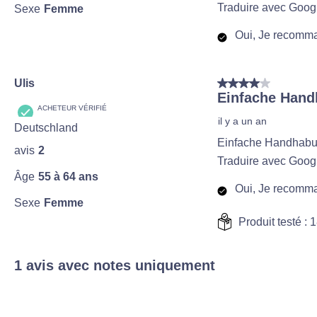
Traduire avec Goog
Sexe
Femme
Oui, Je recomma
4 sur 5 étoiles.
Ulis
Einfache Handh
ACHETEUR VÉRIFIÉ
il y a un an
Deutschland
Einfache Handhab
avis
2
Traduire avec Goog
Âge
55 à 64 ans
Oui, Je recomma
Sexe
Femme
Produit testé :
1
1 avis avec notes uniquement