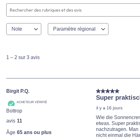
Zone de recherche de sujet et d'avis
Note
Paramètre régional
1
to
2
1
–
2 sur 3
avis
sur
3
avis
5 sur 5 étoiles.
Birgit P.Q.
Super praktisc
ACHETEUR VÉRIFIÉ
il y a 16 jours
Bottrop
Wie die Sonnencreme
avis
11
etwas. Super prakti
nachzutragen. Man b
Âge
65 ans ou plus
nicht einmal die Hä