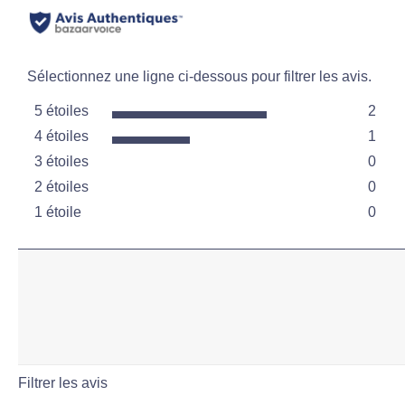
Sélectionnez une ligne ci-dessous pour filtrer les avis.
5 étoiles
2
étoiles
4 étoiles
1
2 avis
étoiles
3 étoiles
0
1 avis
étoiles
2 étoiles
0
0 avis
étoiles
1 étoile
0
0 avis
étoiles
0 avis
Filtrer les avis