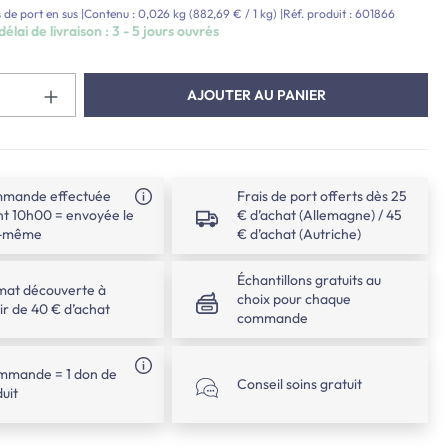
s de port en sus
|
Contenu :
0,026 kg
(882,69 € / 1 kg)
|
Réf. produit :
601866
élai de livraison : 3 - 5 jours ouvrés
Quantité de produit : Entrez la quan
AJOUTER AU PANIER
mande effectuée
Frais de port offerts dès 25
t 10h00 = envoyée le
€ d’achat (Allemagne) / 45
r-même
€ d’achat (Autriche)
Échantillons gratuits au
mat découverte à
choix pour chaque
ir de 40 € d’achat
commande
ommande = 1 don de
Conseil soins gratuit
uit