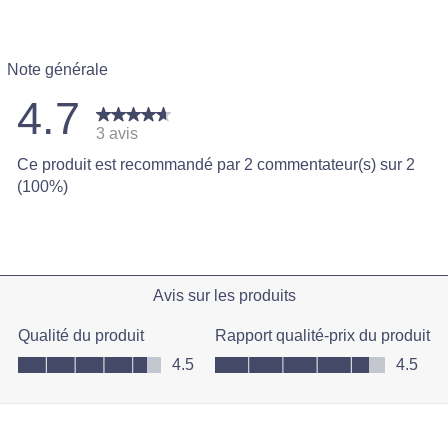
Note générale
4.7
3 avis
 avec 5 étoiles.
Ce produit est recommandé par 2 commentateur(s) sur 2
 avec 4 étoiles.
(100%)
 avec 3 étoiles.
 avec 2 étoiles.
 avec 1 étoile.
Avis sur les produits
Qualité du produit
Rapport qualité-prix du produit
Qualité du produit, 4.5 sur 5
Rapport qualité-prix du produit, 4.
4.5
4.5