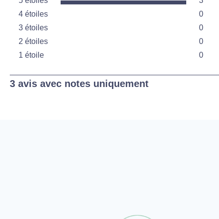
5 étoiles
3
étoiles
4 étoiles
0
3 avis
étoiles
3 étoiles
0
0 avis
étoiles
2 étoiles
0
0 avis
étoiles
1 étoile
0
0 avis
étoiles
0 avis
1
3 avis avec notes uniquement
to
0
sur
3
avis