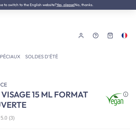
ke to switch to the English website?
Testé dermatologiquement
Yes, please!
No, thanks.
SPÉCIAUX
SOLDES D’ÉTÉ
CE
VISAGE 15 ML FORMAT
VERTE
5.0
(3)