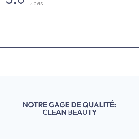
3 avis
 avec 5 étoiles.
 avec 4 étoiles.
 avec 3 étoiles.
 avec 2 étoiles.
 avec 1 étoile.
NOTRE GAGE DE QUALITÉ:
CLEAN BEAUTY