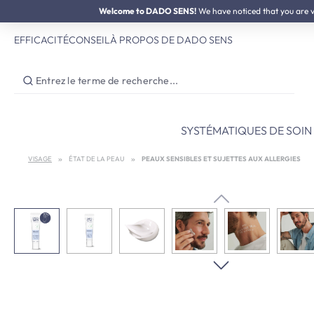
SOLDES D'ÉTÉ :
Welcome to DADO SENS!
jusqu'à 50% de réduction
We have noticed that you are vis
ser au contenu principal
Passer à la recherche
Passer à la navigation principale
EFFICACITÉ
CONSEIL
À PROPOS DE DADO SENS
SYSTÉMATIQUES DE SOIN
VISAGE
ÉTAT DE LA PEAU
PEAUX SENSIBLES ET SUJETTES AUX ALLERGIES
Ignorer la galerie d'images