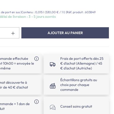
:
s de port en sus
|
Contenu :
0,015 l
(530,00 € / 1 l)
|
Réf. produit :
603849
élai de livraison : 3 - 5 jours ouvrés
Quantité de produit : Entrez la quan
AJOUTER AU PANIER
mande effectuée
Frais de port offerts dès 25
t 10h00 = envoyée le
€ d’achat (Allemagne) / 45
r-même
€ d’achat (Autriche)
Échantillons gratuits au
mat découverte à
choix pour chaque
ir de 40 € d’achat
commande
ommande = 1 don de
Conseil soins gratuit
uit