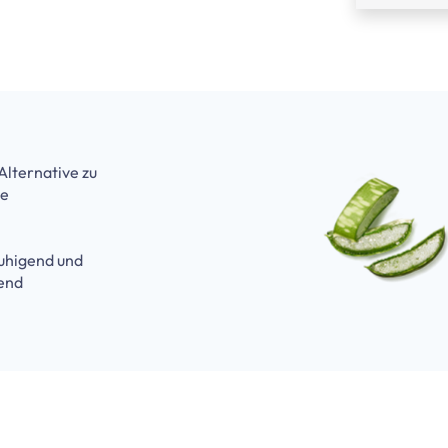
Alternative zu
ve
uhigend und
end