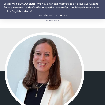
Welcome to DADO SENS!
NOVEAU :
We have noticed that you are visiting our website
Kit de Neurodermite
Passer au contenu principal
from a country, we don't offer a specific version for. Would you like to switch
to the English website?
Yes, please!
No, thanks.