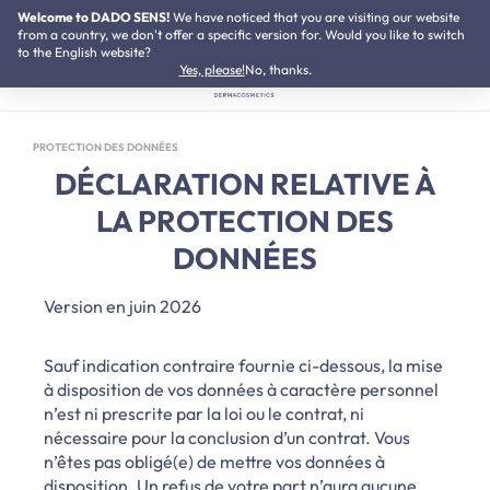
Welcome to DADO SENS!
We have noticed that you are visiting our website
Testé dermatologiquement
Passer au contenu principal
from a country, we don't offer a specific version for. Would you like to switch
to the English website?
Yes, please!
No, thanks.
PROTECTION DES DONNÉES
DÉCLARATION RELATIVE À
LA PROTECTION DES
DONNÉES
Version en juin 2026
Sauf indication contraire fournie ci-dessous, la mise
à disposition de vos données à caractère personnel
n’est ni prescrite par la loi ou le contrat, ni
nécessaire pour la conclusion d’un contrat. Vous
n’êtes pas obligé(e) de mettre vos données à
disposition. Un refus de votre part n’aura aucune